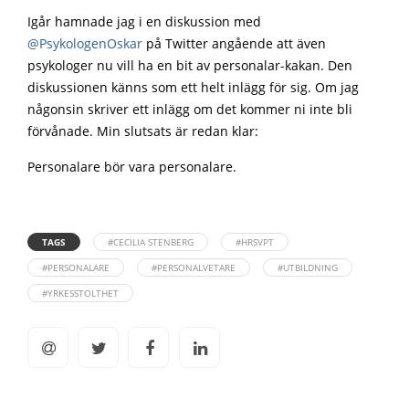
Igår hamnade jag i en diskussion med
@PsykologenOskar
på Twitter angående att även
psykologer nu vill ha en bit av personalar-kakan. Den
diskussionen känns som ett helt inlägg för sig. Om jag
någonsin skriver ett inlägg om det kommer ni inte bli
förvånade. Min slutsats är redan klar:
Personalare bör vara personalare.
TAGS
#CECILIA STENBERG
#HRSVPT
#PERSONALARE
#PERSONALVETARE
#UTBILDNING
#YRKESSTOLTHET