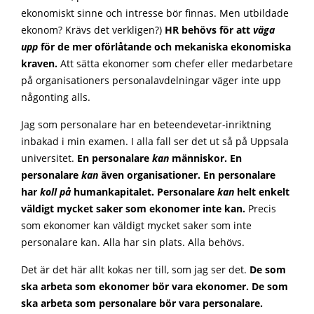
ekonomiskt sinne och intresse bör finnas. Men utbildade
ekonom? Krävs det verkligen?)
HR behövs för att
väga
upp
för de mer oförlåtande och mekaniska ekonomiska
kraven.
Att sätta ekonomer som chefer eller medarbetare
på organisationers personalavdelningar väger inte upp
någonting alls.
Jag som personalare har en beteendevetar-inriktning
inbakad i min examen. I alla fall ser det ut så på Uppsala
universitet.
En personalare
kan
människor. En
personalare
kan
även organisationer. En personalare
har
koll på
humankapitalet. Personalare
kan
helt enkelt
väldigt mycket saker som ekonomer inte kan.
Precis
som ekonomer kan väldigt mycket saker som inte
personalare kan. Alla har sin plats. Alla behövs.
Det är det här allt kokas ner till, som jag ser det.
De som
ska arbeta som ekonomer bör vara ekonomer. De som
ska arbeta som personalare bör vara personalare.