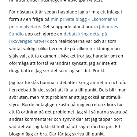
ni hittar under hashtagen #hrsve (på Twitter).
För nästan ett år sedan hasplade jag ur mig ett inlägg i
form av en fråga på
min privata blogg
–
Ekonomer vs
personalvetare
. Det snappade bland andra
Johannes
Sundlo
upp och gjorde en
debatt kring detta på
HRSveriges nätverk
och reaktionerna var och är som
väntat väldigt olika beroende på vilken inriktning man
själv valt att ta examen i. Mycket tror jag handlar om en
oförmåga att förstå varandras synsätt. Jag är inte ett
dugg bättre. Jag ser det som jag ser det. Punkt.
Jag har förstås hamnat i debatter kring ämnet nu och då.
I en debatt är det svårt att få tala till punkt. Dels blir man
avbruten, men mitt problem är att jag också är stimuli-
styrd. Borde antagligen kosta på mig en retorik-kurs för
att få ordning på det problemet. Jag vill så gärna svara på
andras kommentarer och synvinklar att jag tappar bort
vad det var jag faktiskt höll på att säga från början. Ett
blogginlägg är bra. Där får jag skriva till punkt.