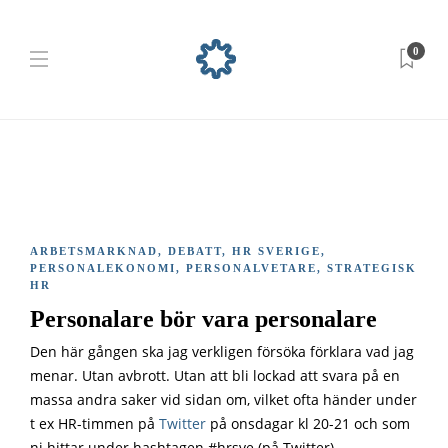
0
ARBETSMARKNAD
,
DEBATT
,
HR SVERIGE
,
PERSONALEKONOMI
,
PERSONALVETARE
,
STRATEGISK
HR
Personalare bör vara personalare
Den här gången ska jag verkligen försöka förklara vad jag
menar. Utan avbrott. Utan att bli lockad att svara på en
massa andra saker vid sidan om, vilket ofta händer under
t ex HR-timmen på
Twitter
på onsdagar kl 20-21 och som