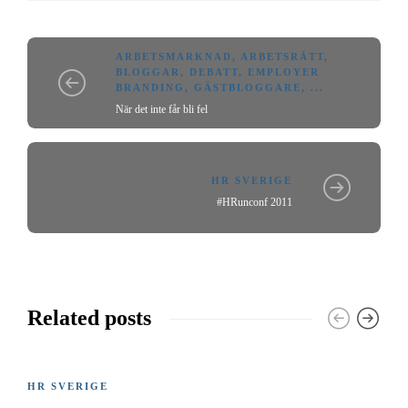
ARBETSMARKNAD
,
ARBETSRÄTT
,
BLOGGAR
,
DEBATT
,
EMPLOYER
BRANDING
,
GÄSTBLOGGARE
, ...
När det inte får bli fel
HR SVERIGE
#HRunconf 2011
Related posts
HR SVERIGE