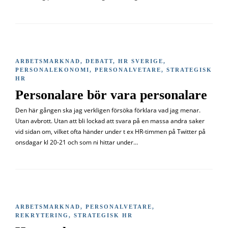
ARBETSMARKNAD
,
DEBATT
,
HR SVERIGE
,
PERSONALEKONOMI
,
PERSONALVETARE
,
STRATEGISK
HR
Personalare bör vara personalare
Den här gången ska jag verkligen försöka förklara vad jag menar.
Utan avbrott. Utan att bli lockad att svara på en massa andra saker
vid sidan om, vilket ofta händer under t ex HR-timmen på Twitter på
onsdagar kl 20-21 och som ni hittar under…
ARBETSMARKNAD
,
PERSONALVETARE
,
REKRYTERING
,
STRATEGISK HR