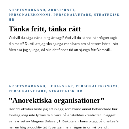
ARBETSMARKNAD
,
ARBETSRÄTT
,
PERSONALEKONOMI
,
PERSONALVETARE
,
STRATEGISK
HR
Tänka fritt, tänka rätt
Vad vill du säga när allting är sagt? Vad vill du känna när någon tagit
din makt? Du vill att jag ska sjunga men bara om sånt som hör till sitt
Men ska jag sjunga, då ska det finnas tid att sjunga fritt Vem vill…
ARBETSMARKNAD
,
LEDARSKAP
,
PERSONALEKONOMI
,
PERSONALVETARE
,
STRATEGISK HR
”Anorektiska organisationer”
Den 11 oktober läste jag ett inlägg som bland annat behandlade hur
företag idag inte lyckas ta tillvara på anställdas kreativitet. Inlägget
var skrivet av Magnus Dalsvall, HR-akuten, i hans blogg på Chef.se Vi
har en hög produktivitet i Sverige, men frågan är om vi ibland…