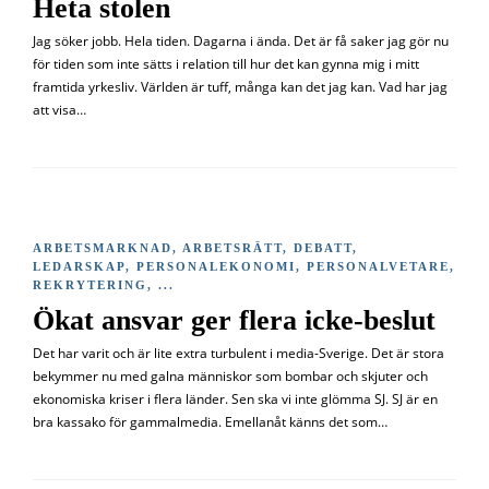
Heta stolen
Jag söker jobb. Hela tiden. Dagarna i ända. Det är få saker jag gör nu
för tiden som inte sätts i relation till hur det kan gynna mig i mitt
framtida yrkesliv. Världen är tuff, många kan det jag kan. Vad har jag
att visa…
ARBETSMARKNAD
,
ARBETSRÄTT
,
DEBATT
,
LEDARSKAP
,
PERSONALEKONOMI
,
PERSONALVETARE
,
REKRYTERING
, ...
Ökat ansvar ger flera icke-beslut
Det har varit och är lite extra turbulent i media-Sverige. Det är stora
bekymmer nu med galna människor som bombar och skjuter och
ekonomiska kriser i flera länder. Sen ska vi inte glömma SJ. SJ är en
bra kassako för gammalmedia. Emellanåt känns det som…