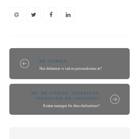
HR SVERIGE
Hur definierar vi vad en personalvetare är?
HR
,
HR SVERIGE
,
LEDARSKAP
,
STRATEGISK HR
,
VADGÖREN
Krattat manegen för dina chefsartister?