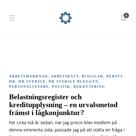
0
ARBETSMARKNAD
,
ARBETSRÄTT
,
BLOGGAR
,
DEBATT
,
HR
,
HR SVERIGE
,
HR SVERIGE BLOGGEN
,
PERSONALVETARE
,
POLITIK
,
REKRYTERING
Belastningsregister och
kreditupplysning – en urvalsmetod
främst i lågkonjunktur?
För cirka två år sedan, när jag precis blev medlem på
denna eminenta sida, passade jag på att ställa en fråga i