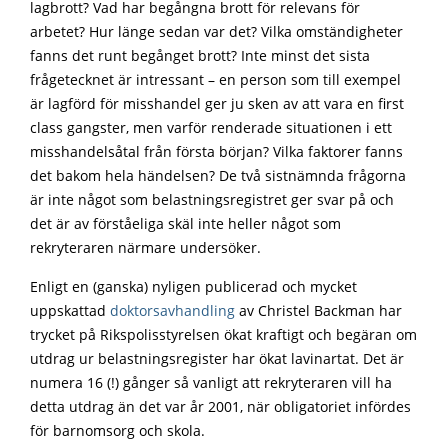
lagbrott? Vad har begångna brott för relevans för
arbetet? Hur länge sedan var det? Vilka omständigheter
fanns det runt begånget brott? Inte minst det sista
frågetecknet är intressant – en person som till exempel
är lagförd för misshandel ger ju sken av att vara en first
class gangster, men varför renderade situationen i ett
misshandelsåtal från första början? Vilka faktorer fanns
det bakom hela händelsen? De två sistnämnda frågorna
är inte något som belastningsregistret ger svar på och
det är av förståeliga skäl inte heller något som
rekryteraren närmare undersöker.
Enligt en (ganska) nyligen publicerad och mycket
uppskattad
doktorsavhandling
av Christel Backman har
trycket på Rikspolisstyrelsen ökat kraftigt och begäran om
utdrag ur belastningsregister har ökat lavinartat. Det är
numera 16 (!) gånger så vanligt att rekryteraren vill ha
detta utdrag än det var år 2001, när obligatoriet infördes
för barnomsorg och skola.