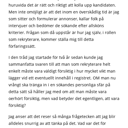
huruvida det är rätt och riktigt att kolla upp kandidaten.
Men inte omöjligt är att det inom en överskådlig tid är jag
som sitter och formulerar annonser, kallar folk på
intervjuer och bedömer de sökande efter allsköns
kriterier. Frågan som då uppstår är hur jag själv, i rollen
som rekryterare, kommer ställa mig till detta
förfaringssätt.
I den tråd jag startade för två år sedan kunde jag
sammanfatta svaren till att man som rekryterare helt
enkelt måste vara väldigt försiktig i hur mycket vikt man
lägger vid ett eventuellt innehåll i registret. OM man nu
vrångt ska tränga in i en sökandes personliga sfär på
detta sätt så håller jag med om att man måste vara
oerhört försiktig, men vad betyder det egentligen, att vara
försiktig?
Jag anser att det reser så många frågetecken att jag blir
alldeles snurrig av att tänka på det. Vad var det för