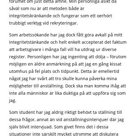
forumet om just detta ämne. Min personliga åsikt då
såväl som nu är att metoden både är
integritetskränkande och fungerar som ett oerhört
trubbigt verktyg vid rekryteringar.
Som arbetssökande har jag dock fått göra avkall på mitt
integritetstänkande och helt enkelt accepterat det faktum
att arbetsgivare i många fall vill ha utdrag ur diverse
register. Personligen har jag ingenting att dölja – förutom
möjligen en äldre anmärkning på att jag en gång kissat
utomhus på fel plats och tidpunkt. Detta är emellertid
något jag har svårt att tro skulle kunna påverka mina
möjligheter till anställning. Dock ska man komma ihåg att
inte alla människor är lika duktiga på att uppföra sig som
jag.
Som student har jag aldrig riktigt behövt ta ställning till
dessa frågor, annat än vid anställningsintervjuer där jag
själv blivit intervjuad. Som givet finns det i dessa
situationer inte särskilt mycket utrymme att diskutera