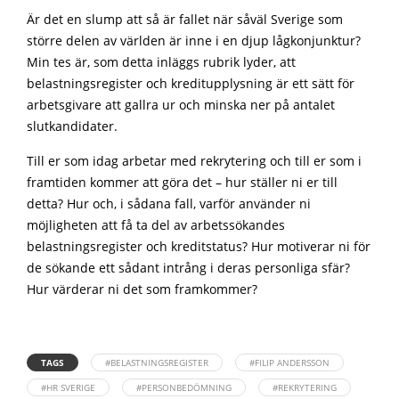
Är det en slump att så är fallet när såväl Sverige som
större delen av världen är inne i en djup lågkonjunktur?
Min tes är, som detta inläggs rubrik lyder, att
belastningsregister och kreditupplysning är ett sätt för
arbetsgivare att gallra ur och minska ner på antalet
slutkandidater.
Till er som idag arbetar med rekrytering och till er som i
framtiden kommer att göra det – hur ställer ni er till
detta? Hur och, i sådana fall, varför använder ni
möjligheten att få ta del av arbetssökandes
belastningsregister och kreditstatus? Hur motiverar ni för
de sökande ett sådant intrång i deras personliga sfär?
Hur värderar ni det som framkommer?
TAGS
#BELASTNINGSREGISTER
#FILIP ANDERSSON
#HR SVERIGE
#PERSONBEDÖMNING
#REKRYTERING