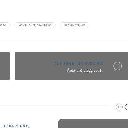
BERG
#EMPLOYER BRANDING
#REKRYTERING
BLOGGAR
,
HR SVERIGE
Årets HR-blogg 2011!
E
,
LEDARSKAP
,