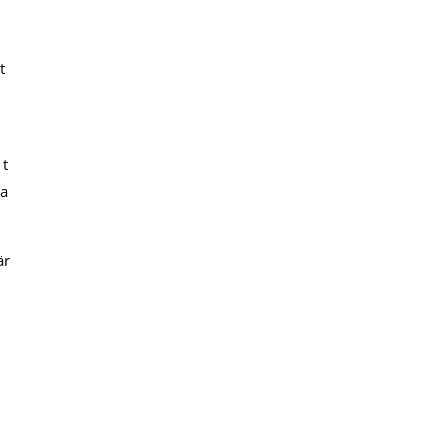
t
 t
da
är