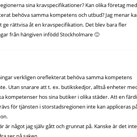
regionerna sina kravspecifikationer? Kan olika företag me
flekterat behöva samma kompetens och utbud? Jag menar ka
ge rättvisa åt en kravspecifikation. Det blev bara fler
ingar från hängiven infödd Stockholmare 🙂
ktningar verkligen oreflekterat behöva samma kompetens
nte. Utan snarare att t. ex. butikskedjor, alltså enheter me
a kompetenser hos sina butiker i olika städer. Att en färd
ävs för tjänsten i storstadsregionen inte kan appliceras p
ion.
är är något jag själv gått och grunnat på. Kanske är det inte
dra ser på saken.