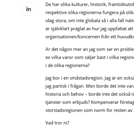
De har olika kulturer, historik, framtidsut
respektive olika regionerna fungera på olik
idag stora, om inte globala så i alla fall n
är självklart präglat av hur jag uppfattat at
organisationen/koncernen från ett huvudko
Är det någon mer än jag som ser en problem
ex vilka varor som säljer bäst i vilka region
i de olika regionerna?
Jag bor i en småstadsregion. Jag är en också 
jag partisk i frågan. Men borde det inte vara
historia och behov – borde inte det också i
tjänster som erbjuds? Kompenserar företagen
storstadsregionen som norm för resten av 
Vad tror ni?