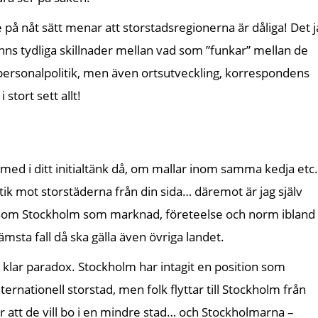
te på nåt sätt menar att storstadsregionerna är dåliga! Det 
 finns tydliga skillnader mellan vad som ”funkar” mellan de
å personalpolitik, men även ortsutveckling, korrespondens
 stort sett allt!
 med i ditt initialtänk då, om mallar inom samma kedja etc.
tik mot storstäderna från din sida… däremot är jag själv
s som Stockholm som marknad, företeelse och norm ibland
msta fall då ska gälla även övriga landet.
 klar paradox. Stockholm har intagit en position som
ernationell storstad, men folk flyttar till Stockholm från
r att de vill bo i en mindre stad… och Stockholmarna –