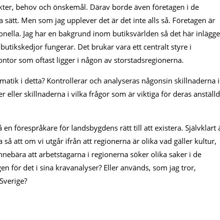
sikter, behov och önskemål. Därav borde även företagen i de
a sätt. Men som jag upplever det är det inte alls så. Företagen är
ationella. Jag har en bakgrund inom butiksvärlden så det här inlägge
t butikskedjor fungerar. Det brukar vara ett centralt styre i
ntor som oftast ligger i någon av storstadsregionerna.
atik i detta? Kontrollerar och analyseras någonsin skillnaderna i
er eller skillnaderna i vilka frågor som är viktiga för deras anställ
en förespråkare för landsbygdens rätt till att existera. Självklart 
 så att om vi utgår ifrån att regionerna är olika vad gäller kultur,
nnebära att arbetstagarna i regionerna söker olika saker i de
 för det i sina kravanalyser? Eller används, som jag tror,
Sverige?