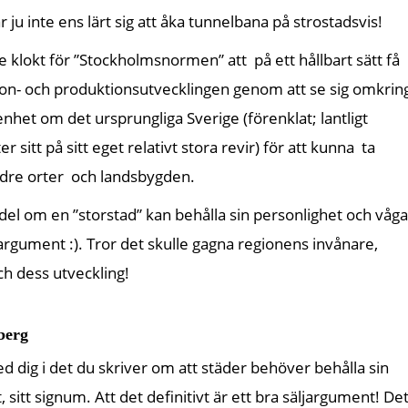
r ju inte ens lärt sig att åka tunnelbana på strostadsvis!
re klokt för ”Stockholmsnormen” att på ett hållbart sätt få
ion- och produktionsutvecklingen genom att se sig omkrin
et om det ursprungliga Sverige (förenklat; lantligt
r sitt på sitt eget relativt stora revir) för att kunna ta
indre orter och landsbygden.
del om en ”storstad” kan behålla sin personlighet och våga
äljargument :). Tror det skulle gagna regionens invånare,
ch dess utveckling!
berg
ed dig i det du skriver om att städer behöver behålla sin
 sitt signum. Att det definitivt är ett bra säljargument! De