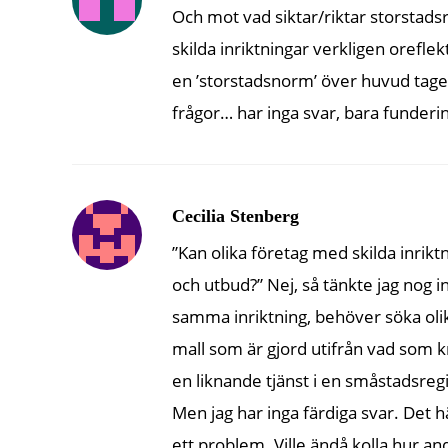
Och mot vad siktar/riktar storstads
skilda inriktningar verkligen ore
en ’storstadsnorm’ över huvud taget 
frågor… har inga svar, bara funder
Cecilia Stenberg
”Kan olika företag med skilda inri
och utbud?” Nej, så tänkte jag nog i
samma inriktning, behöver söka olik
mall som är gjord utifrån vad som kr
en liknande tjänst i en småstadsreg
Men jag har inga färdiga svar. Det h
ett problem. Ville ändå kolla hur an