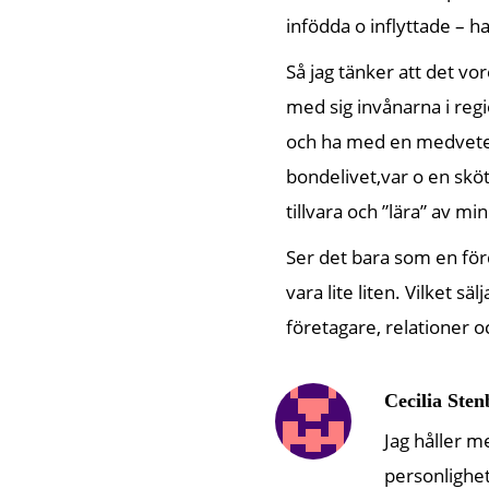
infödda o inflyttade – ha
Så jag tänker att det vo
med sig invånarna i reg
och ha med en medvetenh
bondelivet,var o en sköte
tillvara och ”lära” av m
Ser det bara som en för
vara lite liten. Vilket s
företagare, relationer o
Cecilia Sten
Jag håller m
personlighet,