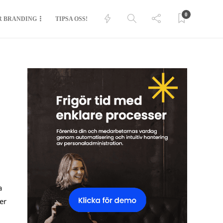
0
R BRANDING
TIPSA OSS!
a
er