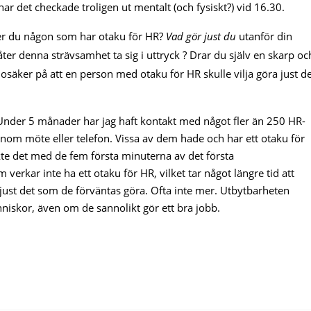
ar det checkade troligen ut mentalt (och fysiskt?) vid 16.30.
nner du någon som har otaku för HR?
Vad gör just du
utanför din
låter denna strävsamhet ta sig i uttryck ? Drar du själv en skarp oc
r osäker på att en person med otaku för HR skulle vilja göra just de
 Under 5 månader har jag haft kontakt med något fler än 250 HR-
om möte eller telefon. Vissa av dem hade och har ett otaku för
äckte det med de fem första minuterna av det första
verkar inte ha ett otaku för HR, vilket tar något längre tid att
 just det som de förväntas göra. Ofta inte mer. Utbytbarheten
niskor, även om de sannolikt gör ett bra jobb.