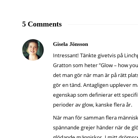
5 Comments
Gisela Jönsson
Intressant! Tänkte givetvis på Lin
Gratton som heter ”Glow – how you c
det man gör när man är på rätt plats
gör en tänd. Antagligen upplever ma
egenskap som definierar ett specifi
perioder av glow, kanske flera år.
När man för samman flera människo
spännande grejer händer när de gl
glödande människor. I mitt drömsce