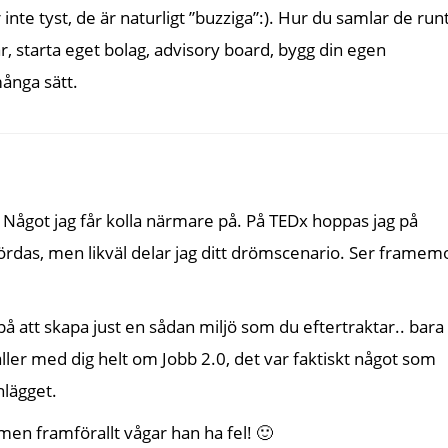
nte tyst, de är naturligt ”buzziga”:). Hur du samlar de run
, starta eget bolag, advisory board, bygg din egen
många sätt.
 Något jag får kolla närmare på. På TEDx hoppas jag på
kördas, men likväl delar jag ditt drömscenario. Ser framem
er på att skapa just en sådan miljö som du eftertraktar.. bara
åller med dig helt om Jobb 2.0, det var faktiskt något som
nlägget.
, men framförallt vågar han ha fel! 🙂