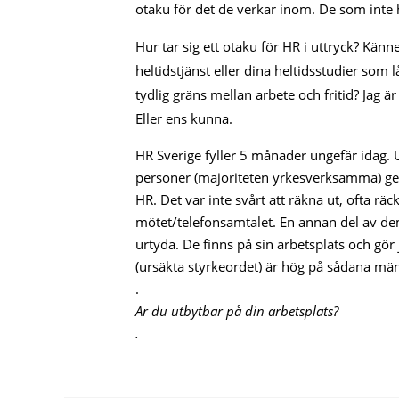
otaku för det de verkar inom. De som inte h
Hur tar sig ett otaku för HR i uttryck? Kä
heltidstjänst eller dina heltidsstudier som 
tydlig gräns mellan arbete och fritid? Jag ä
Eller ens kunna.
HR Sverige fyller 5 månader ungefär idag.
personer (majoriteten yrkesverksamma) gen
HR. Det var inte svårt att räkna ut, ofta r
mötet/telefonsamtalet. En annan del av dem 
urtyda. De finns på sin arbetsplats och gör
(ursäkta styrkeordet) är hög på sådana män
.
Är du utbytbar på din arbetsplats?
.