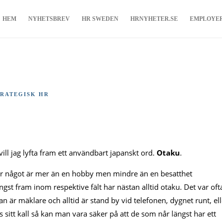
HEM
NYHETSBREV
HR SWEDEN
HRNYHETER.SE
EMPLOYE
TRATEGISK HR
ll jag lyfta fram ett användbart japanskt ord.
Otaku
.
r något är mer än en hobby men mindre än en besatthet
gst fram inom respektive fält har nästan alltid otaku. Det var oft
an är mäklare och alltid är stand by vid telefonen, dygnet runt, ell
 sitt kall så kan man vara säker på att de som når längst har ett