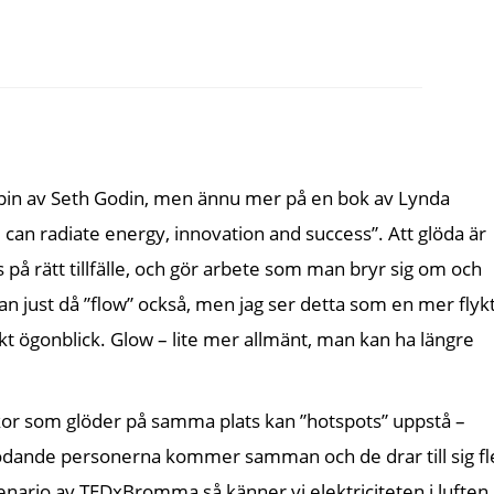
chpin av Seth Godin, men ännu mer på en bok av Lynda
an radiate energy, innovation and success”. Att glöda är
 på rätt tillfälle, och gör arbete som man bryr sig om och
n just då ”flow” också, men jag ser detta som en mer flykt
kt ögonblick. Glow – lite mer allmänt, man kan ha längre
r som glöder på samma plats kan ”hotspots” uppstå –
ödande personerna kommer samman och de drar till sig fl
nario av TEDxBromma så känner vi elektriciteten i luften