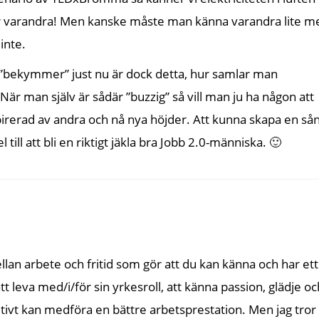
ar varandra! Men kanske måste man känna varandra lite m
 inte.
 ”bekymmer” just nu är dock detta, hur samlar man
r man själv är sådär ”buzzig” så vill man ju ha någon att
inspirerad av andra och nå nya höjder. Att kunna skapa en så
el till att bli en riktigt jäkla bra Jobb 2.0-människa. 🙂
llan arbete och fritid som gör att du kan känna och har ett
att leva med/i/för sin yrkesroll, att känna passion, glädje oc
initivt kan medföra en bättre arbetsprestation. Men jag tror