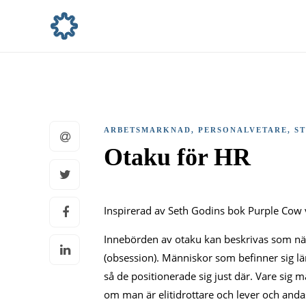
ARBETSMARKNAD
,
PERSONALVETARE
,
S
Otaku för HR
Inspirerad av Seth Godins bok Purple Cow vi
Innebörden av otaku kan beskrivas som nä
(obsession). Människor som befinner sig län
så de positionerade sig just där. Vare sig m
om man är elitidrottare och lever och andas