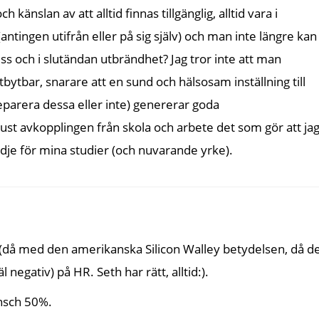
h känslan av att alltid finnas tillgänglig, alltid vara i
antingen utifrån eller på sig själv) och man inte längre kan
ss och i slutändan utbrändhet? Jag tror inte att man
tbytbar, snarare att en sund och hälsosam inställning till
 separera dessa eller inte) genererar goda
just avkopplingen från skola och arbete det som gör att ja
dje för mina studier (och nuvarande yrke).
(då med den amerikanska Silicon Walley betydelsen, då d
 negativ) på HR. Seth har rätt, alltid:).
nsch 50%.