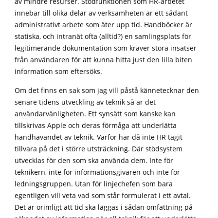
av mindre resurser. Stödfunktionen som HR-arbetet
innebär till olika delar av verksamheten är ett sådant
administrativt arbete som äter upp tid. Handböcker är
statiska, och intranät ofta (alltid?) en samlingsplats för
legitimerande dokumentation som kräver stora insatser
från användaren för att kunna hitta just den lilla biten
information som eftersöks.
Om det finns en sak som jag vill påstå kännetecknar den
senare tidens utveckling av teknik så är det
användarvänligheten. Ett synsätt som kanske kan
tillskrivas Apple och deras förmåga att underlätta
handhavandet av teknik. Varför har då inte HR tagit
tillvara på det i större utsträckning. Där stödsystem
utvecklas för den som ska använda dem. Inte för
teknikern, inte för informationsgivaren och inte för
ledningsgruppen. Utan för linjechefen som bara
egentligen vill veta vad som står formulerat i ett avtal.
Det är orimligt att tid ska läggas i sådan omfattning på