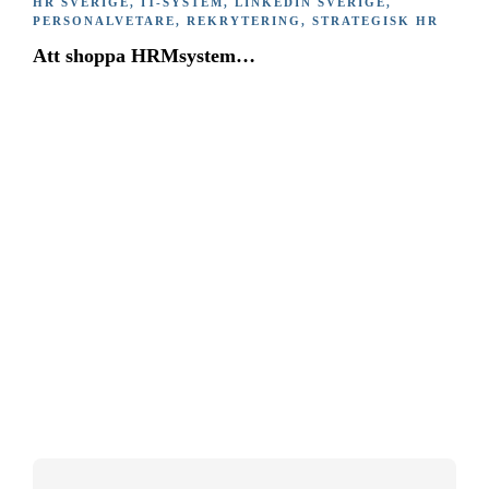
HR SVERIGE
,
IT-SYSTEM
,
LINKEDIN SVERIGE
,
PERSONALVETARE
,
REKRYTERING
,
STRATEGISK HR
Att shoppa HRMsystem…