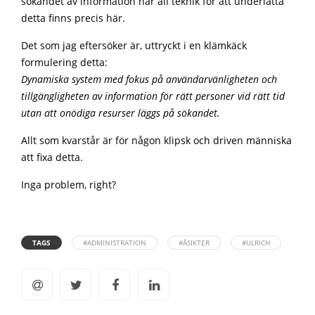
sökandet av information när all teknik för att underlätta
detta finns precis här.
Det som jag eftersöker är, uttryckt i en klämkäck
formulering detta:
Dynamiska system med fokus på användarvänligheten och
tillgängligheten av information för rätt personer vid rätt tid
utan att onödiga resurser läggs på sökandet.
Allt som kvarstår är för någon klipsk och driven människa
att fixa detta.
Inga problem, right?
TAGS
#ADMINISTRATION
#ÅSIKTER
#ULRICH