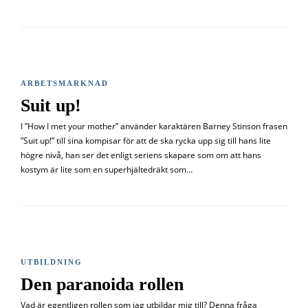
ARBETSMARKNAD
Suit up!
I ”How I met your mother” använder karaktären Barney Stinson frasen
”Suit up!” till sina kompisar för att de ska rycka upp sig till hans lite
högre nivå, han ser det enligt seriens skapare som om att hans
kostym är lite som en superhjältedräkt som…
UTBILDNING
Den paranoida rollen
Vad är egentligen rollen som jag utbildar mig till? Denna fråga