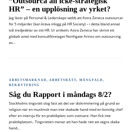
”Outsourca all icke-strategisk
HR” – en upplösning av yrket?
Jag läser på Personal & Ledarskaps webb att Astra Zeneca outsourcar
för 5 miljarder (kan kräva inlogg på HR Society) – i detta bland annat
två tredjedelar av sitt HR. Ur artikeln: Astra Zeneca har skrivit ett
globalt avtal med konsultföretaget Northgate Arinso om outsourcing
av…
ARBETSMARKNAD
,
ARBETSRÄTT
,
MÅNGFALD
,
REKRYTERING
Såg du Rapport i måndags 8/2?
Stockholms tingsrätt slog fast att det var diskriminering på grund av
religion när en muslimsk man inte skakade hand med en kvinnlig chef
efter en intervju för en praktikplats som svetsare. Han fick inte
praktikplatsen.. Tingsrätten menar att han hade rätt att vägra skaka
hand…