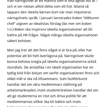
från näringslivet är ett mantra som vi ofta ägnas oss åt –
och vi ser nästan alltid detta som ett hot. Ibland så
tappars den ideella kärnan bort när man importerar
näringslivets språk. I januari lanserades boken ”Idéburen
chef” utgiven av Idealistas förslag (läs mer om boken
här
) Boken ska inspirera ideella organisationer att bli
bättre på HR-frågor. Något många ideella organisationer
säkert behöver.
Men jag tror att det finns något vi är bra på, eller har
potential att bli helt överlägsna på. Näringslivet skulle
kunna behöva snegla på ideella organisationerna också
stundtals. De anställda i en ideell organisation har en
tydlig bild från början om varför organisationen finns och
vilket mål vi ska nå tillsammans. Som fackförbund
handlar det om våra medlemmars ställning på
arbetsmarknaden, inom studentrörelsen handlar det om
att ge studenterna en röst och driva politik för att
medlemmarnas villkor ska bli bättre och inom