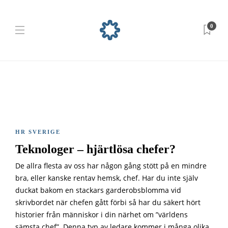
0
HR SVERIGE
Teknologer – hjärtlösa chefer?
De allra flesta av oss har någon gång stött på en mindre
bra, eller kanske rentav hemsk, chef. Har du inte själv
duckat bakom en stackars garderobsblomma vid
skrivbordet när chefen gått förbi så har du säkert hört
historier från människor i din närhet om ”världens
sämsta chef”. Denna typ av ledare kommer i många olika