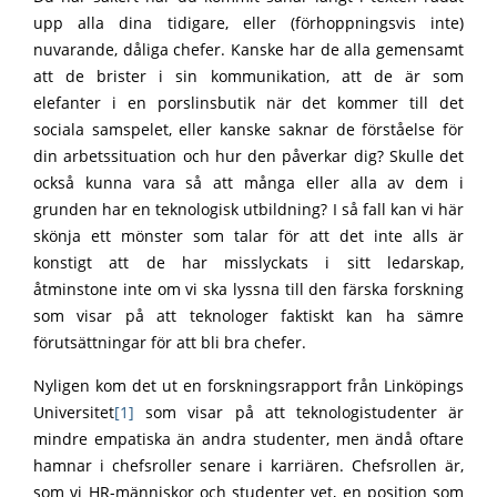
upp alla dina tidigare, eller (förhoppningsvis inte)
nuvarande, dåliga chefer. Kanske har de alla gemensamt
att de brister i sin kommunikation, att de är som
elefanter i en porslinsbutik när det kommer till det
sociala samspelet, eller kanske saknar de förståelse för
din arbetssituation och hur den påverkar dig? Skulle det
också kunna vara så att många eller alla av dem i
grunden har en teknologisk utbildning? I så fall kan vi här
skönja ett mönster som talar för att det inte alls är
konstigt att de har misslyckats i sitt ledarskap,
åtminstone inte om vi ska lyssna till den färska forskning
som visar på att teknologer faktiskt kan ha sämre
förutsättningar för att bli bra chefer.
Nyligen kom det ut en forskningsrapport från Linköpings
Universitet
[1]
som visar på att teknologistudenter är
mindre empatiska än andra studenter, men ändå oftare
hamnar i chefsroller senare i karriären. Chefsrollen är,
som vi HR-människor och studenter vet, en position som