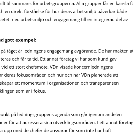
t tillsammans för arbetsgrupperna. Alla grupper får en känsla f
ch en direkt förståelse för hur deras arbetsmiljö påverkar både
etet med arbetsmiljö och engagemang till en integrerad del av
med gott exempel:
d på tåget är ledningens engagemang avgörande. De har makten at
iteras och får ta tid. Ett annat företag vi har som kund gav
id ett stort chefsmöte. VDn visade koncernledningens
ar deras fokusområden och hur och när VDn planerade att
t skapar ett momentum i organisationen och transparensen
cklingen som är i fokus.
e punkt på ledningsgruppens agenda som går igenom andelen
ner för att adressera sina utvecklingsområden. I ett annat företa
ölja upp med de chefer de ansvarar för som inte har haft