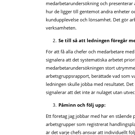
medarbetarundersökning och presenterar all
hur de ligger till gentemot andra enheter o
kundupplevelse och lönsamhet. Det gör arb
verksamheten.
Se till så att ledningen föregår 
För att få alla chefer och medarbetare me
signalera att det systematiska arbetet prior
medarbetarundersökningen stort utrymme v
arbetsgruppsrapport, berättade vad som v
ledningen skulle jobba med resultatet. De
signalerar att det inte är nuläget utan utve
Påminn och följ upp:
Ett företag jag jobbar med har en ståend
arbetsgrupper som registrerat handlingspla
är det varje chefs ansvar att individuellt f