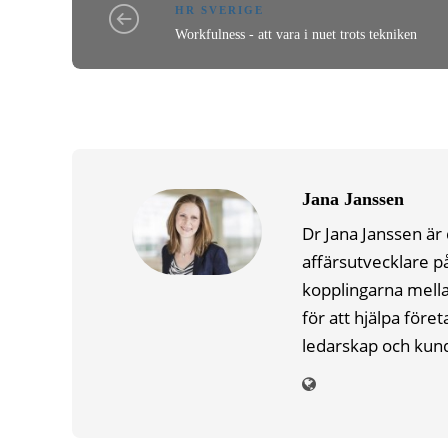
HR SVERIGE
Workfulness - att vara i nuet trots tekniken
Jana Janssen
Dr Jana Janssen är
affärsutvecklare p
kopplingarna mella
för att hjälpa för
ledarskap och kund