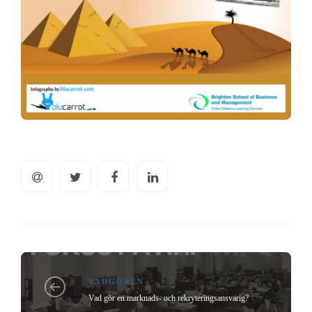
VADGÖREN
Vad gör en marknads- och rekryteringsansvarig?