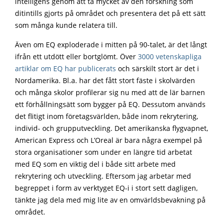
intelligens genom att ta mycket av den forskning som
ditintills gjorts på området och presentera det på ett sätt
som många kunde relatera till.
Även om EQ exploderade i mitten på 90-talet, är det långt
ifrån ett utdött eller bortglömt. Över
3000 vetenskapliga
artiklar om EQ har publicerats
och särskilt stort är det i
Nordamerika. Bl.a. har det fått stort fäste i skolvärden
och många skolor profilerar sig nu med att de lär barnen
ett förhållningsätt som bygger på EQ. Dessutom används
det flitigt inom företagsvärlden, både inom rekrytering,
individ- och grupputveckling. Det amerikanska flygvapnet,
American Express och L’Oreal är bara några exempel på
stora organisationer som under en längre tid arbetat
med EQ som en viktig del i både sitt arbete med
rekrytering och utveckling. Eftersom jag arbetar med
begreppet i form av verktyget EQ-i i stort sett dagligen,
tänkte jag dela med mig lite av en omvärldsbevakning på
området.