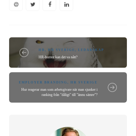
HR
,
HR SVERIGE
,
LEDARSKAP
HR-humor kan det va nått?
EMPLOYER BRANDING
,
HR SVERIGE
Hur reagerar man som arbetsgivare när man sjunker i
ranking från ”dåligt” till ”ännu sämre”?