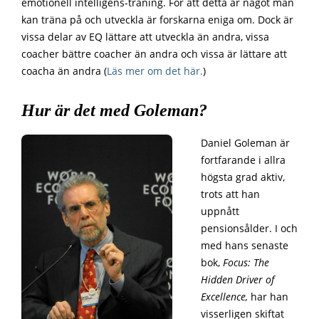
emotionell intelligens-träning. För att detta är något man
kan träna på och utveckla är forskarna eniga om. Dock är
vissa delar av EQ lättare att utveckla än andra, vissa
coacher bättre coacher än andra och vissa är lättare att
coacha än andra (
Läs mer om det här.
)
Hur är det med Goleman?
Daniel Goleman är
fortfarande i allra
högsta grad aktiv,
trots att han
uppnått
pensionsålder. I och
med hans senaste
bok,
Focus: The
Hidden Driver of
Excellence,
har han
visserligen skiftat