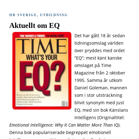
HR SVERIGE
,
UTBILDNING
Aktuellt om EQ
Det har gått 18 år sedan
tidningsomslag världen
över pryddes med ordet
”EQ”; mest känt kanske
omslaget på Time
Magazine från 2 oktober
1995. Samma år utkom
Daniel Goleman, mannen
som i stor utsträckning
blivit synonym med just
EQ, med sin bok Känslans
Intelligens (Originaltitel:
Emotional Intelligence: Why It Can Matter More Than IQ
).
Denna bok populariserade begreppet emotionell