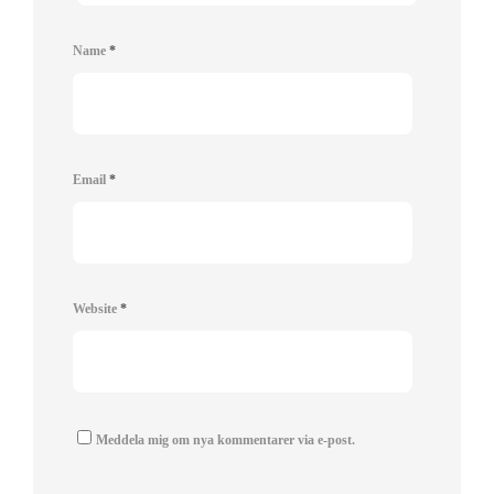
Name
*
Email
*
Website
*
Meddela mig om nya kommentarer via e-post.