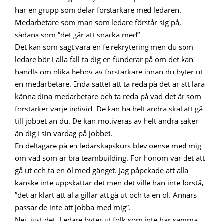
har en grupp som delar förstärkare med ledaren.
Medarbetare som man som ledare förstår sig på,
sådana som ”det går att snacka med”.
Det kan som sagt vara en felrekrytering men du som
ledare bör i alla fall ta dig en funderar på om det kan
handla om olika behov av förstärkare innan du byter ut
en medarbetare. Enda sättet att ta reda på det är att lära
känna dina medarbetare och ta reda på vad det är som
förstärker varje individ. De kan ha helt andra skäl att gå
till jobbet än du. De kan motiveras av helt andra saker
än dig i sin vardag på jobbet.
En deltagare på en ledarskapskurs blev oense med mig
om vad som är bra teambuilding. För honom var det att
gå ut och ta en öl med gänget. Jag påpekade att alla
kanske inte uppskattar det men det ville han inte förstå,
”det är klart att alla gillar att gå ut och ta en öl. Annars
passar de inte att jobba med mig”.
Nej, just det. Ledare byter ut folk som inte har samma