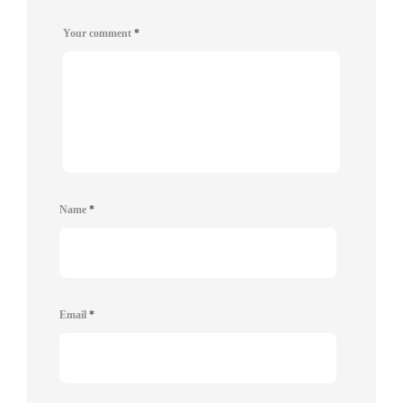
Your comment
*
Name
*
Email
*