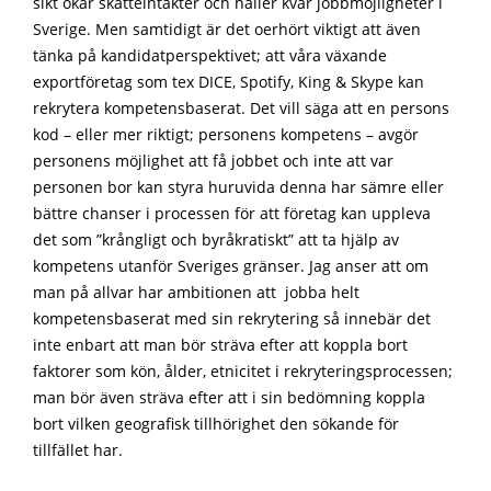
sikt ökar skatteintäkter och håller kvar jobbmöjligheter i
Sverige. Men samtidigt är det oerhört viktigt att även
tänka på kandidatperspektivet; att våra växande
exportföretag som tex DICE, Spotify, King & Skype kan
rekrytera kompetensbaserat. Det vill säga att en persons
kod – eller mer riktigt; personens kompetens – avgör
personens möjlighet att få jobbet och inte att var
personen bor kan styra huruvida denna har sämre eller
bättre chanser i processen för att företag kan uppleva
det som ”krångligt och byråkratiskt” att ta hjälp av
kompetens utanför Sveriges gränser. Jag anser att om
man på allvar har ambitionen att jobba helt
kompetensbaserat med sin rekrytering så innebär det
inte enbart att man bör sträva efter att koppla bort
faktorer som kön, ålder, etnicitet i rekryteringsprocessen;
man bör även sträva efter att i sin bedömning koppla
bort vilken geografisk tillhörighet den sökande för
tillfället har.