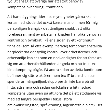
tydligt ansåg att Sverige har ett stort behov av
kompetensinvandring i framtiden.
Att handläggningstider hos myndigheter gärna skulle
kortas ned rådde det också konsensus om men för mig
personligen framgick det tämligen snabbt att olika
företagssegment av arbetsmarknaden har olika behov av
kontroll och byråkrati. På ena sidan av ett kontinuum
finns de (som så ofta exemplifierade) temporärt anställda
bärplockarna där tydlig kontroll över arbetsformer och
arbetsmiljö kan ses som en nödvändighet för att försäkra
sig om att arbetsförhållanden är goda och att inte tex.
lönedumpning pågår. På andra sidan av detta kontinuum
befinner sig större aktörer inom tex IT-branschen som
spenderar mångmiljonbelopp per år inte bara på att
hitta, attrahera och sedan omlokalisera hit nischad
kompetens utan även på att göra det på ett stödjande vis
med ett längre perspektiv i fokus (stora
omlokaliseringstöd, språkträning, lägenhetshjälp etc). Det