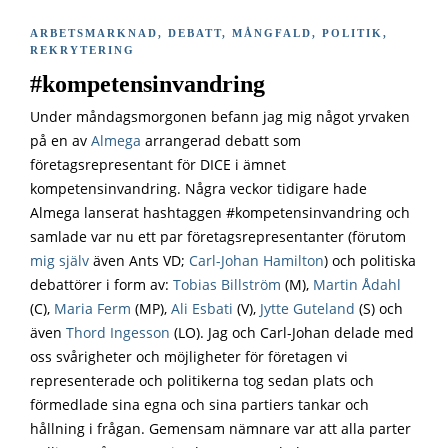
ARBETSMARKNAD
,
DEBATT
,
MÅNGFALD
,
POLITIK
,
REKRYTERING
#kompetensinvandring
Under måndagsmorgonen befann jag mig något yrvaken
på en av
Almega
arrangerad debatt som
företagsrepresentant för DICE i ämnet
kompetensinvandring. Några veckor tidigare hade
Almega lanserat hashtaggen #kompetensinvandring och
samlade var nu ett par företagsrepresentanter (förutom
mig själv
även Ants VD;
Carl-Johan Hamilton
) och politiska
debattörer i form av:
Tobias Billström
(M),
Martin Ådahl
(C),
Maria Ferm
(MP),
Ali Esbati
(V),
Jytte Guteland
(S) och
även
Thord Ingesson
(LO). Jag och Carl-Johan delade med
oss svårigheter och möjligheter för företagen vi
representerade och politikerna tog sedan plats och
förmedlade sina egna och sina partiers tankar och
hållning i frågan. Gemensam nämnare var att alla parter