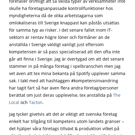
förefaller orimligt att så skilda typer av verksamheter inte
skulle ha företagsanpassade kontrollfunktioner hos
myndigheterna då de olika arbetstagarna som
omlokaliseras till Sverige knappast kan påstås utsättas
för samma typ av risker. I det senare fallet inom IT-
sektorn är rentav högre löner och förmåner än de
anställda i Sverige väldigt vanligt just eftersom
kompetensen är så pass specialiserad att den ofta inte
går att finna i Sverige. Jag är övertygad om att det senare
stämmer in på många företag i spelbranschen men jag
vet även att tex mina bekanta på Spotify upplever samma
sak. I takt med att hashtaggen #kompetensinvandring
har tagit fart så har även flera andra företag/personer
berättat om just deras upplevelse, tex anställda på
The
Local
och
Tacton
.
Jag tycker givetvis att det är viktigt att svenska företag
enkelt har tillgång till kompetens utom landets gränser –
det hjälper våra företags tillväxt & produktion vilket på