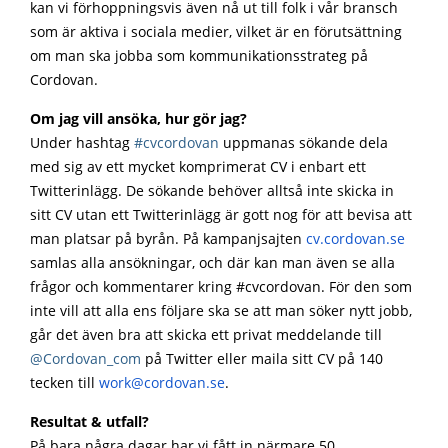
kan vi förhoppningsvis även nå ut till folk i vår bransch
som är aktiva i sociala medier, vilket är en förutsättning
om man ska jobba som kommunikationsstrateg på
Cordovan.
Om jag vill ansöka, hur gör jag?
Under hashtag
#cvcordovan
uppmanas sökande dela
med sig av ett mycket komprimerat CV i enbart ett
Twitterinlägg. De sökande behöver alltså inte skicka in
sitt CV utan ett Twitterinlägg är gott nog för att bevisa att
man platsar på byrån. På kampanjsajten
cv.cordovan.se
samlas alla ansökningar, och där kan man även se alla
frågor och kommentarer kring #cvcordovan. För den som
inte vill att alla ens följare ska se att man söker nytt jobb,
går det även bra att skicka ett privat meddelande till
@Cordovan_com
på Twitter eller maila sitt CV på 140
tecken till
work@cordovan.se
.
Resultat & utfall?
På bara några dagar har vi fått in närmare 50