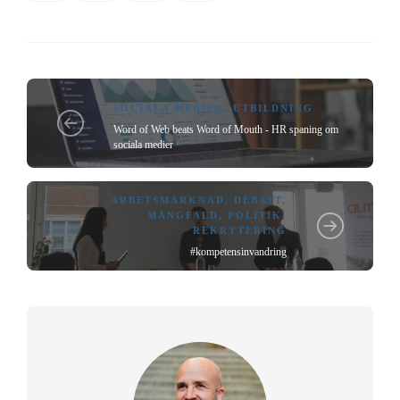
SOCIALA MEDIER
,
UTBILDNING
Word of Web beats Word of Mouth - HR spaning om
sociala medier
ARBETSMARKNAD
,
DEBATT
,
MÅNGFALD
,
POLITIK
,
REKRYTERING
#kompetensinvandring