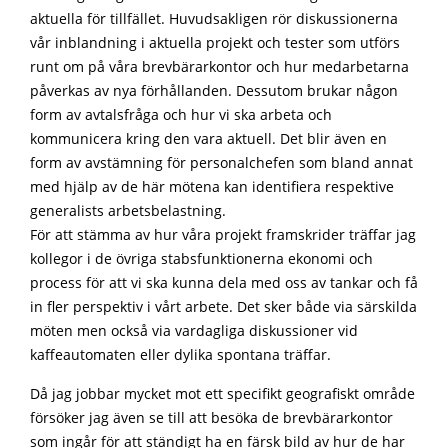
aktuella för tillfället. Huvudsakligen rör diskussionerna
vår inblandning i aktuella projekt och tester som utförs
runt om på våra brevbärarkontor och hur medarbetarna
påverkas av nya förhållanden. Dessutom brukar någon
form av avtalsfråga och hur vi ska arbeta och
kommunicera kring den vara aktuell. Det blir även en
form av avstämning för personalchefen som bland annat
med hjälp av de här mötena kan identifiera respektive
generalists arbetsbelastning.
För att stämma av hur våra projekt framskrider träffar jag
kollegor i de övriga stabsfunktionerna ekonomi och
process för att vi ska kunna dela med oss av tankar och få
in fler perspektiv i vårt arbete. Det sker både via särskilda
möten men också via vardagliga diskussioner vid
kaffeautomaten eller dylika spontana träffar.
Då jag jobbar mycket mot ett specifikt geografiskt område
försöker jag även se till att besöka de brevbärarkontor
som ingår för att ständigt ha en färsk bild av hur de har