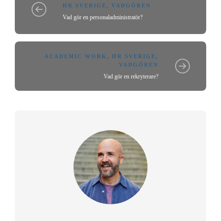
HR SVERIGE
,
VADGÖREN
Vad gör en personaladministratör?
ACADEMIC WORK
,
HR SVERIGE
,
VADGÖREN
Vad gör en rekryterare?