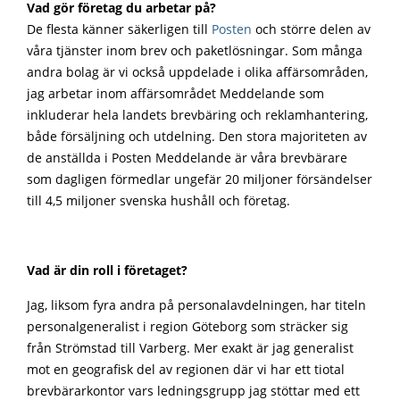
Vad gör företag du arbetar på?
De flesta känner säkerligen till
Posten
och större delen av
våra tjänster inom brev och paketlösningar. Som många
andra bolag är vi också uppdelade i olika affärsområden,
jag arbetar inom affärsområdet Meddelande som
inkluderar hela landets brevbäring och reklamhantering,
både försäljning och utdelning. Den stora majoriteten av
de anställda i Posten Meddelande är våra brevbärare
som dagligen förmedlar ungefär 20 miljoner försändelser
till 4,5 miljoner svenska hushåll och företag.
Vad är din roll i företaget?
Jag, liksom fyra andra på personalavdelningen, har titeln
personalgeneralist i region Göteborg som sträcker sig
från Strömstad till Varberg. Mer exakt är jag generalist
mot en geografisk del av regionen där vi har ett tiotal
brevbärarkontor vars ledningsgrupp jag stöttar med ett