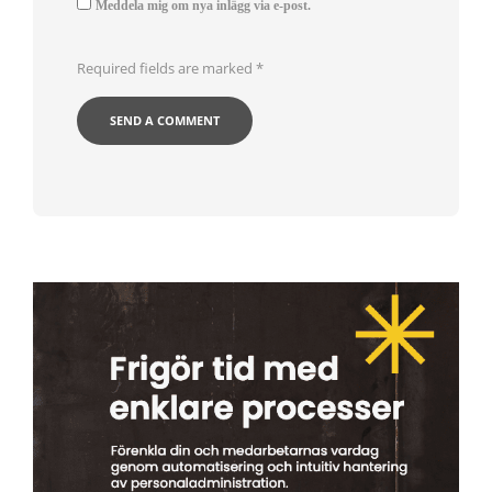
Meddela mig om nya inlägg via e-post.
Required fields are marked
*