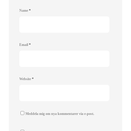
Name
*
Email
*
Website
*
Meddela mig om nya kommentarer via e-post.