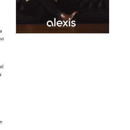
na
vi
il
a
en