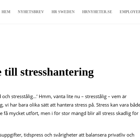
HEM
NYHETSBREV
HR SWEDEN
HRNYHETER.SE
EMPLOYE
 till stresshantering
och stresstålig…’ Hmm, vänta lite nu – stresstålig – vem är
ig, vi har bara olika sätt att hantera stress på. Stress kan vara båd
te få mycket utfört, men i för stor mängd blir all stress skadlig för
pgifter, tidspress och svårigheter att balansera privatliv och