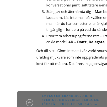
konversationer jämt: sätt tätare e-m
Stäng av och återhämta dig – Man behö
ladda om. Läs inte mail på kvällen om
mail när du har semester eller är sjuk
tillgänglig – fundera på vad du sänder 
Prioritera arbetsuppgifterna rätt – Et
enkla modell:
4D
–
D
on’t,
D
elegate,
Och till sist.. Glöm inte att i vår värld sn
uråldrig mjukvara som inte uppgraderats p
kost för att må bra. Det finns inga genväg
EMPLOYER BRANDING
,
HR
,
HR
SVERIGE
,
HR SVERIGE BLOGGEN
,
JÄMSTÄLLDHET
,
LEDARSKAP
, ...