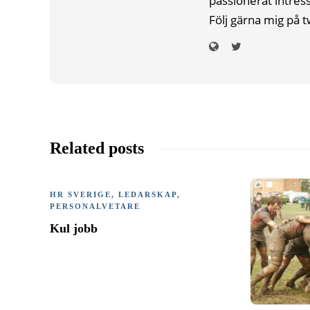
passionerat intres
Följ gärna mig på t
Related posts
HR SVERIGE
,
LEDARSKAP
,
PERSONALVETARE
Kul jobb