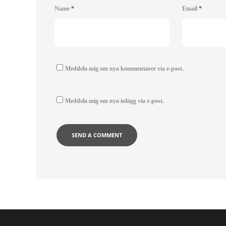
Name
*
Email
*
Meddela mig om nya kommentarer via e-post.
Meddela mig om nya inlägg via e-post.