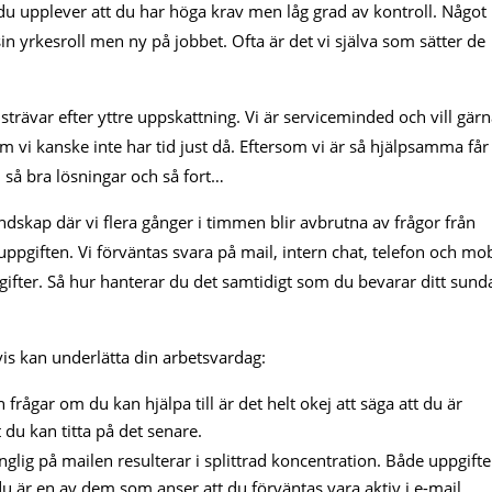
 du upplever att du har höga krav men låg grad av kontroll. Något
in yrkesroll men ny på jobbet. Ofta är det vi själva som sätter de
strävar efter yttre uppskattning. Vi är serviceminded och vill gär
om vi kanske inte har tid just då. Eftersom vi är så hjälpsamma får 
ju så bra lösningar och så fort…
slandskap där vi flera gånger i timmen blir avbrutna av frågor från
ppgiften. Vi förväntas svara på mail, intern chat, telefon och mob
gifter. Så hur hanterar du det samtidigt som du bevarar ditt sund
s kan underlätta din arbetsvardag:
rågar om du kan hjälpa till är det helt okej att säga att du är
du kan titta på det senare.
lgänglig på mailen resulterar i splittrad koncentration. Både uppgift
u är en av dem som anser att du förväntas vara aktiv i e-mail