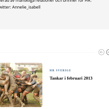
serad av mänskliga relationer och brinner för HR.
witter: Annelie_isabell
HR SVERIGE
Tankar i februari 2013