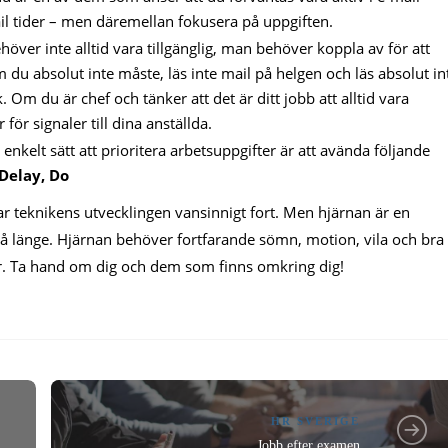
ail tider – men däremellan fokusera på uppgiften.
ver inte alltid vara tillgänglig, man behöver koppla av för att
 du absolut inte måste, läs inte mail på helgen och läs absolut in
. Om du är chef och tänker att det är ditt jobb att alltid vara
för signaler till dina anställda.
t enkelt sätt att prioritera arbetsuppgifter är att avända följande
D
elay,
D
o
urrar teknikens utvecklingen vansinnigt fort. Men hjärnan är en
å länge. Hjärnan behöver fortfarande sömn, motion, vila och bra
ar. Ta hand om dig och dem som finns omkring dig!
HR SVERIGE
Jobb efter examen