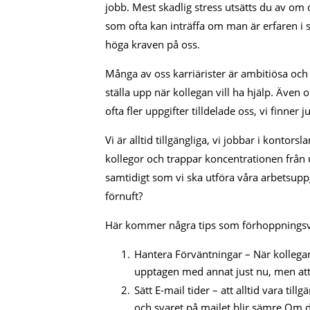
jobb. Mest skadlig stress utsätts du av om
som ofta kan inträffa om man är erfaren i s
höga kraven på oss.
Många av oss karriärister är ambitiösa och 
ställa upp när kollegan vill ha hjälp. Även 
ofta fler uppgifter tilldelade oss, vi finner 
Vi är alltid tillgängliga, vi jobbar i kontor
kollegor och trappar koncentrationen från u
samtidigt som vi ska utföra våra arbetsupp
förnuft?
Här kommer några tips som förhoppningsvi
Hantera Förväntningar – När kollegan f
upptagen med annat just nu, men att 
Sätt E-mail tider – att alltid vara til
och svaret på mailet blir sämre.Om d