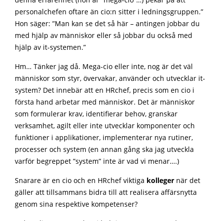
denna erfarenhet (hon är ”mega-cio”…) pekar på att
personalchefen oftare än cio:n sitter i ledningsgruppen.”
Hon säger: ”Man kan se det så här – antingen jobbar du
med hjälp av människor eller så jobbar du också med
hjälp av it-systemen.”
Hm… Tänker jag då. Mega-cio eller inte, nog är det väl
människor som styr, övervakar, använder och utvecklar it-
system? Det innebär att en HRchef, precis som en cio i
första hand arbetar med människor. Det är människor
som formulerar krav, identifierar behov, granskar
verksamhet, agilt eller inte utvecklar komponenter och
funktioner i applikationer, implementerar nya rutiner,
processer och system (en annan gång ska jag utveckla
varför begreppet ”system” inte är vad vi menar….)
Snarare är en cio och en HRchef viktiga
kolleger
när det
gäller att tillsammans bidra till att realisera affärsnytta
genom sina respektive kompetenser?