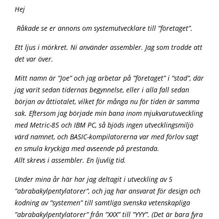
Hej
Råkade se er annons om systemutvecklare till ”företaget”.
Ett ljus i mörkret. Ni använder assembler. Jag som trodde att
det var över.
Mitt namn är ”Joe” och jag arbetar på ”företaget” i ”stad”, där
jag varit sedan tidernas begynnelse, eller i alla fall sedan
början av åttiotalet, vilket för många nu för tiden är samma
sak. Eftersom jag började min bana inom mjukvarutuveckling
med Metric-85 och IBM PC, så bjöds ingen utvecklingsmiljö
värd namnet, och BASIC-kompilatorerna var med förlov sagt
en smula kryckiga med avseende på prestanda.
Allt skrevs i assembler. En ljuvlig tid.
Under mina år här har jag deltagit i utveckling av 5
”abrabakylpentylatorer”, och jag har ansvarat för design och
kodning av ”systemen” till samtliga svenska vetenskapliga
”abrabakylpentylatorer” från ”XXX” till ”YYY”. (Det är bara fyra