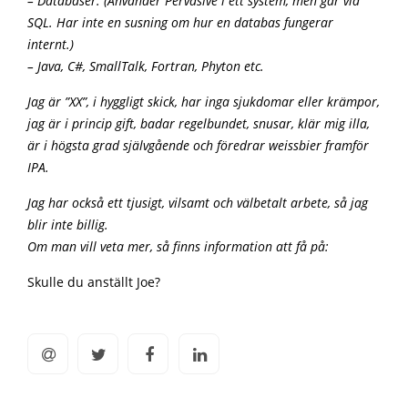
– Databaser. (Använder Pervasive i ett system, men går via
SQL. Har inte en susning om hur en databas fungerar
internt.)
– Java, C#, SmallTalk, Fortran, Phyton etc.
Jag är ”XX”, i hyggligt skick, har inga sjukdomar eller krämpor,
jag är i princip gift, badar regelbundet, snusar, klär mig illa,
är i högsta grad självgående och föredrar weissbier framför
IPA.
Jag har också ett tjusigt, vilsamt och välbetalt arbete, så jag
blir inte billig.
Om man vill veta mer, så finns information att få på:
Skulle du anställt Joe?