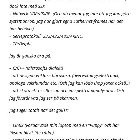
dock inte med SSX.
– Nätverk UDP/IPX/IP. (Och då menar jag inte att jag kan göra
systemanrop. Jag har gjort egna Eathernet-frames när det
har behövts)
– Serieprotokoll, 232/422/485/ARINC.
– TP/Delphi
Jag är ganska bra på:
– C/C++ (Microsofts dialekt)
– att designa enklare hårdvara, (övervakningselektronik,
analoga vakthundar etc. (Och jag kan löda ihop joxet också.))
– att sköta ett oscilloscop och en spektrumanalysator. Och
jag förstår vad jag ser på skärmen.
Jag suger totalt när det gäller:
– Linux (Fördärvade min laptop med en ”Puppy” och har
liksom blivit lite rädd.)