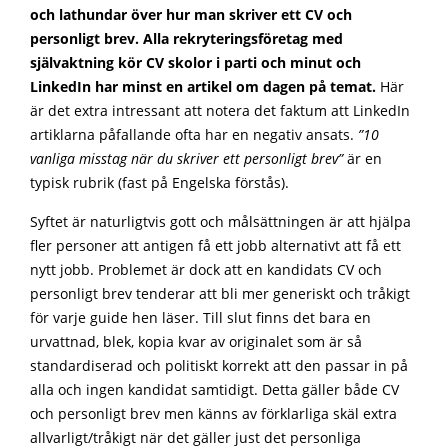
och lathundar över hur man skriver ett CV och
personligt brev.
Alla rekryteringsföretag med
självaktning kör CV skolor i parti och minut och
LinkedIn har minst en artikel om dagen på temat.
Här
är det extra intressant att notera det faktum att LinkedIn
artiklarna påfallande ofta har en negativ ansats.
”10
vanliga misstag när du skriver ett personligt brev”
är en
typisk rubrik (fast på Engelska förstås).
Syftet är naturligtvis gott och målsättningen är att hjälpa
fler personer att antigen få ett jobb alternativt att få ett
nytt jobb. Problemet är dock att en kandidats CV och
personligt brev tenderar att bli mer generiskt och tråkigt
för varje guide hen läser. Till slut finns det bara en
urvattnad, blek, kopia kvar av originalet som är så
standardiserad och politiskt korrekt att den passar in på
alla och ingen kandidat samtidigt. Detta gäller både CV
och personligt brev men känns av förklarliga skäl extra
allvarligt/tråkigt när det gäller just det personliga