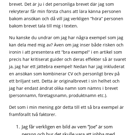
brevet. Det är ju i det personliga brevet där jag som
rekryterar får min första chans att lära känna personen
bakom ansökan och då vill jag verkligen ”höra” personen
bakom brevet tala till mig i texten.
Nu kanske du undrar om jag har några exempel som jag
kan dela med mig av? Även om jag inser både risken och
ironin i att presentera ett ”bra exempel” i en artikel som
precis har kritiserat guider och deras effekter så är svaret
ja, jag har ett jättebra exempel! Nedan har jag inkluderat
en ansökan som kombinerar CV och personligt brev på
ett briljant sett. Detta är originalbrevet i sin helhet och
jag har endast ändrat olika namn som nämns i brevet
(personnamn, företagsnamn, produktnamn etc.).
Det som i min mening gör detta till ett så bra exempel är
framförallt två faktorer.
Jag får verkligen en bild av vem ”Joe” är som
person och hur det skulle vara att jobba med