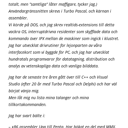
totalt, men ”samtliga” låter maffigare, tycker jag.)
Användargränssnitten skrevs i Turbo Pascal, och kärnan i
assembler.
Vi körde på DOS, och jag skrev realtids-extensions till detta
vackra OS, interruptdrivna residenter som skyfflade data och
kommando över IPX mellan de maskiner som ingick i klustret.
Jag har utvecklat drivrutiner för lejonparten av våra
interfacekort som vi byggde för PC, och jag har utvecklat
hundratals programvaror för datatagning, distribution och
analys av vetenskapliga data och vanliga bilddata.
Jag har de senaste tre åren gått över till C++ och Visual
Studio (efter 20 år med Turbo Pascal och Delphi) och har väl
börjat vänja mig.
Men låt mig nu lista mina talanger och mina
tillkortakommanden.
Jag har svart bälte i:
– x86 assembler Upp till Penta. Har bökat en del med MMX,