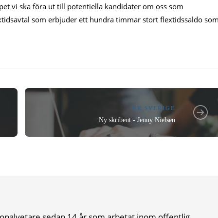
pet vi ska föra ut till potentiella kandidater om oss som
lextidsavtal som erbjuder ett hundra timmar stort flextidssaldo so
HR SVERIGE
Ny skribent - Jenny Nielsen
onalvetare sedan 14 år som arbetat inom offentlig