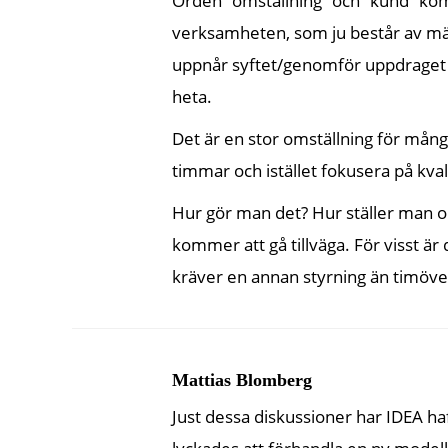
Orden ”omställning” och ”kund” komme
verksamheten, som ju består av män
uppnår syftet/genomför uppdraget v
heta.
Det är en stor omställning för mång
timmar och istället fokusera på kva
Hur gör man det? Hur ställer man om
kommer att gå tillväga. För visst 
kräver en annan styrning än timöve
Mattias Blomberg
Just dessa diskussioner har IDEA ha