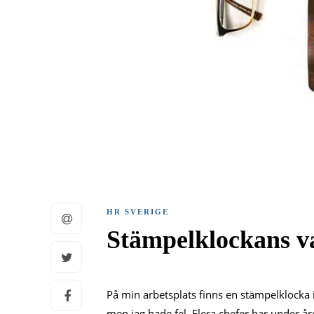
HR SVERIGE
Stämpelklockans va
På min arbetsplats finns en stämpelklocka 
men jag hade fel. Flera chefer har under år