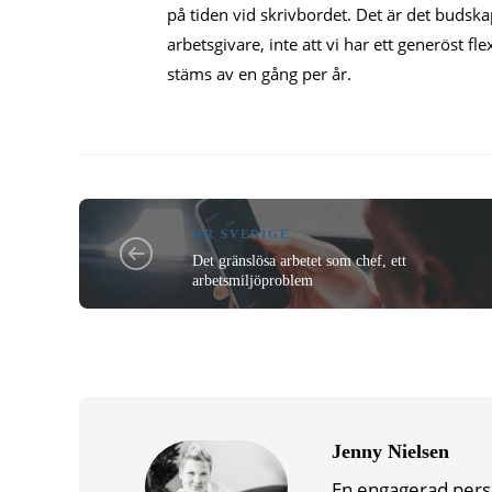
på tiden vid skrivbordet. Det är det budska
arbetsgivare, inte att vi har ett generöst f
stäms av en gång per år.
HR SVERIGE
Det gränslösa arbetet som chef, ett
arbetsmiljöproblem
Jenny Nielsen
En engagerad pers