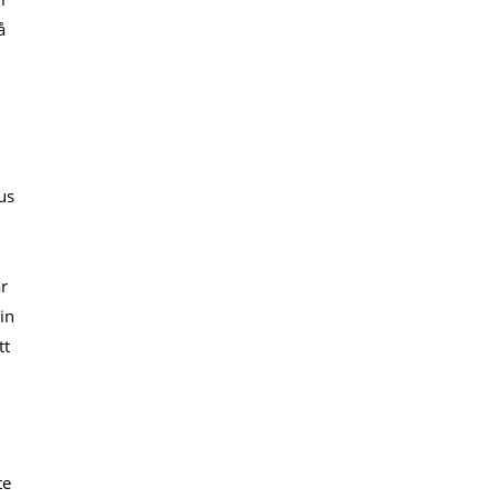
å
us
är
in
tt
te