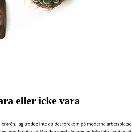
ra eller icke vara
i entrén. Jag trodde inte att det förekom på moderna arbetsplatse
ens lopp försökt att låta den gamla kvarlevan från fabrikstiden gå 