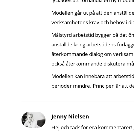
lyckades att förhandla en ny modell
Modellen går ut på att den anställde 
verksamhetens krav och behov i di
Målstyrd arbetstid bygger på det ö
anställde kring arbetstidens förläg
återkommande dialog om verksamhet
också återkommande diskutera målup
Modellen kan innebära att arbetstid
perioder mindre. Principen är att den
Jenny Nielsen
Hej och tack för era kommentarer! J