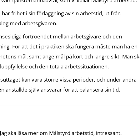
 vårt tjänstemannaavtal, som vi kallar Målstyrd arbetstid.
har frihet i sin förläggning av sin arbetstid, utifrån
alog med arbetsgivaren.
msesidiga förtroendet mellan arbetsgivare och den
gning. För att det i praktiken ska fungera måste man ha en
ens mål, samt ange mål på kort och längre sikt. Man sk
pfyllelse och den totala arbetssituationen.
suttaget kan vara större vissa perioder, och under andra
 anställde själv ansvarar för att balansera sin tid.
ag ska läsa mer om Målstyrd arbetstid, intressant.