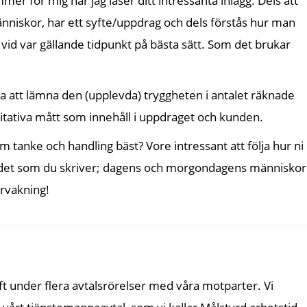
r för mig när jag läser ditt intressanta inlägg. Dels att
niskor, har ett syfte/uppdrag och dels förstås hur man
id var gällande tidpunkt på bästa sätt. Som det brukar
a att lämna den (upplevda) tryggheten i antalet räknade
litativa mått som innehåll i uppdraget och kunden.
 tanke och handling bäst? Vore intressant att följa hur ni
är det som du skriver; dagens och morgondagens människor
rvakning!
ft under flera avtalsrörelser med våra motparter. Vi