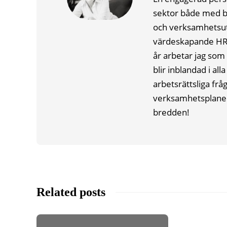
sektor både med br
och verksamhetsutv
värdeskapande HR o
år arbetar jag som 
blir inblandad i all
arbetsrättsliga frå
verksamhetsplaneri
bredden!
Related posts