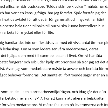
ed affischer där budskapet ”Rädda stämpelklockan” målats har d
 har varit en känslig fråga, har jag förstått. Själv förstår jag det
om flextids avtalet för att det är för gammalt och mycket har hänt
nerna hela tiden tillbaka till hur vi ska kunna kontrollera hur
arbeta för mycket eller för lite.
mig handlar det inte om flextidsavtal med ett visst antal timmar pl
ch ledarskap. Om vi som ledare ser våra medarbetare, deras
 det hjälpa dem med till exempel balans i livet. Om vi har täta
etet fungerar och erbjuder hjälp att prioritera så tror jag att det 
elst. Även jag som medarbetare måste ta ansvar och berätta för m
något behöver förändras. Det samtalet i förtroende säger mer än e
som en del i den större arbetsmiljöfrågan, och idag går det ofta
arbetstid mellan kl. 8-17. För att kunna attrahera arbetskraften
de för våra medarbetare. Vi måste fokusera på leveranserna och in