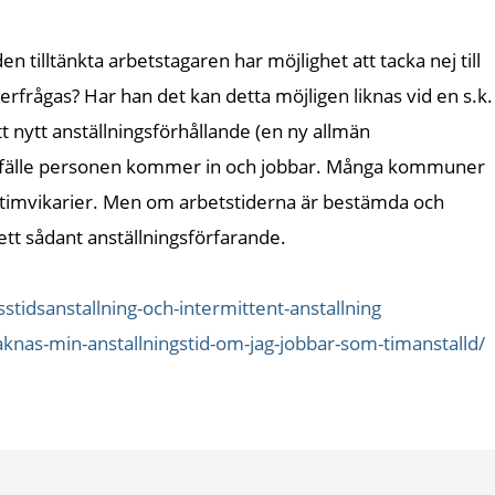
n tilltänkta arbetstagaren har möjlighet att tacka nej till
fterfrågas? Har han det kan detta möjligen liknas vid en s.k.
ett nytt anställningsförhållande (en ny allmän
 tillfälle personen kommer in och jobbar. Många kommuner
 timvikarier. Men om arbetstiderna är bestämda och
ett sådant anställningsförfarande.
stidsanstallning-och-intermittent-anstallning
aknas-min-anstallningstid-om-jag-jobbar-som-timanstalld/