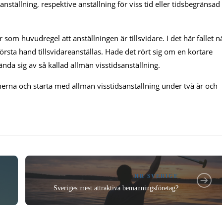
st anställning, respektive anställning för viss tid eller tidsbegränsad
som huvudregel att anställningen är tillsvidare. I det här fallet n
rsta hand tillsvidareanställas. Hade det rört sig om en kortare
ända sig av så kallad allmän visstidsanställning.
erna och starta med allmän visstidsanställning under två år och
HR SVERIGE
Sveriges mest attraktiva bemanningsföretag?