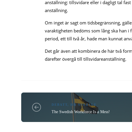
anställning: tillsvidare eller i dagligt tal fa
anställning.
Om inget är sagt om tidsbegränsning, gäller 
varaktigheten bedöms som lång ska han i fö
period, ett till två år, hade man kunnat anv
Det går även att kombinera de här två form
därefter övergå till tillsvidareanställning.
DEBATT
,
HR SVERIGE
The Swedish Workforce Is a Mess!