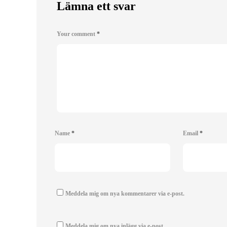
Lämna ett svar
Your comment
*
Name
*
Email
*
Meddela mig om nya kommentarer via e-post.
Meddela mig om nya inlägg via e-post.