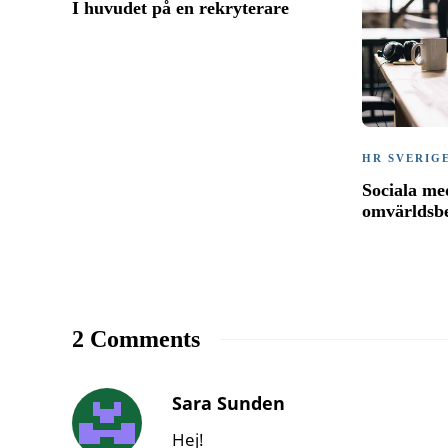
I huvudet på en rekryterare
HR SVERIG
Sociala me
omvärldsb
2 Comments
Sara Sunden
Hej!