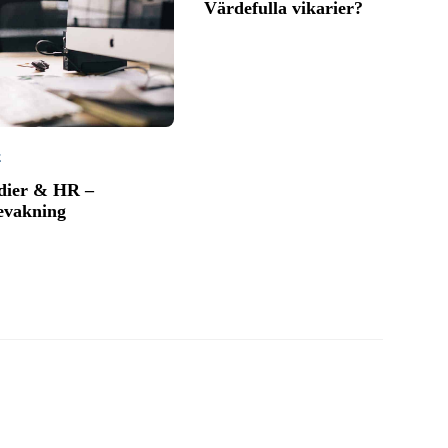
Värdefulla vikarier?
E
dier & HR –
evakning