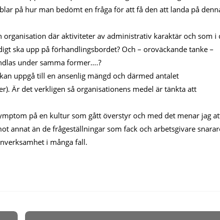
rubblar på hur man bedömt en fråga för att få den att landa på denn
n organisation där aktiviteter av administrativ karaktär och som i
tändigt ska upp på förhandlingsbordet? Och – oroväckande tanke –
andlas under samma former….?
 kan uppgå till en ansenlig mängd och därmed antalet
ser). Är det verkligen så organisationens medel är tänkta att
 symptom på en kultur som gått överstyr och med det menar jag at
t annat än de frågeställningar som fack och arbetsgivare snarar
nverksamhet i många fall.