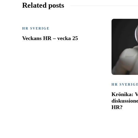
Related posts
HR SVERIGE
Veckans HR – vecka 25
HR SVERIG
Krönika: V
diskussion
HR?