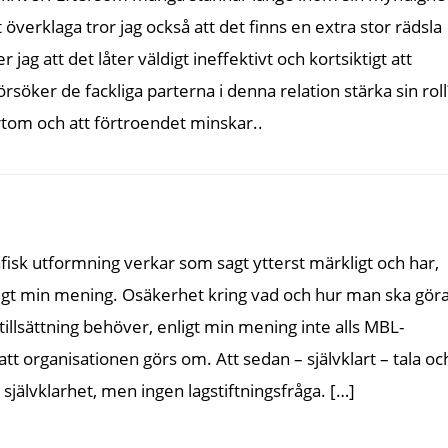
 överklaga tror jag också att det finns en extra stor rädsla
 jag att det låter väldigt ineffektivt och kortsiktigt att
rsöker de fackliga parterna i denna relation stärka sin roll
ärtom och att förtroendet minskar..
fisk utformning verkar som sagt ytterst märkligt och har,
ligt min mening. Osäkerhet kring vad och hur man ska gör
n tillsättning behöver, enligt min mening inte alls MBL-
 att organisationen görs om. Att sedan – självklart – tala oc
jälvklarhet, men ingen lagstiftningsfråga. […]