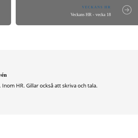
VECKANS HR
Veckans HR - vecka 18
vén
 Inom HR. Gillar också att skriva och tala.