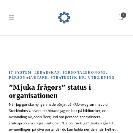
0
IT-SYSTEM
,
LEDARSKAP
,
PERSONALEKONOMI
,
PERSONALVETARE
,
STRATEGISK HR
,
UTBILDNING
”Mjuka frågors” status i
organisationen
När jag ganska nyligen hade börjat på PAO-programmet vid
Stockholms Universitet hittade jag en bok på biblioteket, en
avhandling av Johan Berglund om personalspecialisters
statusproblem i organisationer. ”De otillräckliga” (länken går till
avhandlingen på diva portal där du kan ladda ner den i sin helhet)…