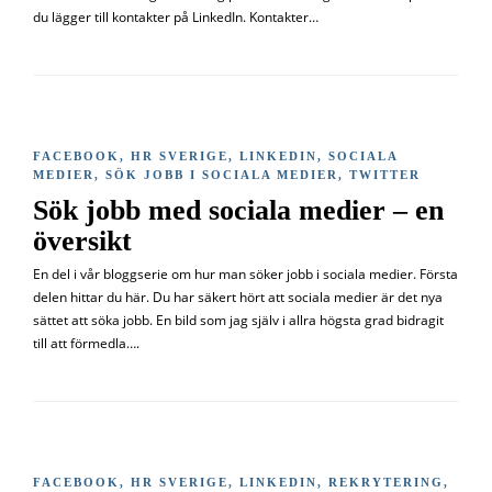
du lägger till kontakter på LinkedIn. Kontakter…
FACEBOOK
,
HR SVERIGE
,
LINKEDIN
,
SOCIALA
MEDIER
,
SÖK JOBB I SOCIALA MEDIER
,
TWITTER
Sök jobb med sociala medier – en
översikt
En del i vår bloggserie om hur man söker jobb i sociala medier. Första
delen hittar du här. Du har säkert hört att sociala medier är det nya
sättet att söka jobb. En bild som jag själv i allra högsta grad bidragit
till att förmedla….
FACEBOOK
,
HR SVERIGE
,
LINKEDIN
,
REKRYTERING
,