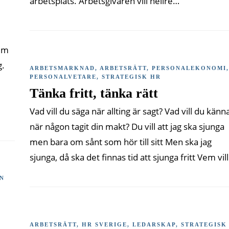
arbetsplats. Arbetsgivaren vill hellre…
olm
g.
ARBETSMARKNAD
,
ARBETSRÄTT
,
PERSONALEKONOMI
,
PERSONALVETARE
,
STRATEGISK HR
Tänka fritt, tänka rätt
Vad vill du säga när allting är sagt? Vad vill du känn
när någon tagit din makt? Du vill att jag ska sjunga
men bara om sånt som hör till sitt Men ska jag
sjunga, då ska det finnas tid att sjunga fritt Vem vil
IN
ARBETSRÄTT
,
HR SVERIGE
,
LEDARSKAP
,
STRATEGISK