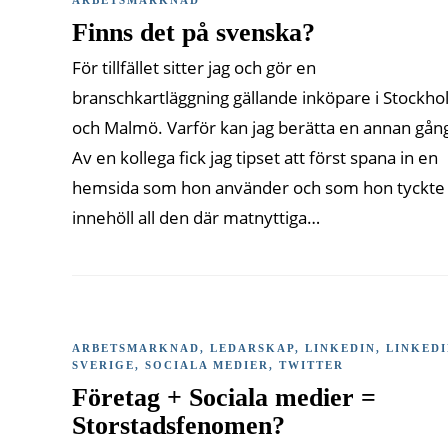
Finns det på svenska?
För tillfället sitter jag och gör en
branschkartläggning gällande inköpare i Stockh
och Malmö. Varför kan jag berätta en annan gån
Av en kollega fick jag tipset att först spana in en
hemsida som hon använder och som hon tyckte
innehöll all den där matnyttiga…
ARBETSMARKNAD
,
LEDARSKAP
,
LINKEDIN
,
LINKED
SVERIGE
,
SOCIALA MEDIER
,
TWITTER
Företag + Sociala medier =
Storstadsfenomen?