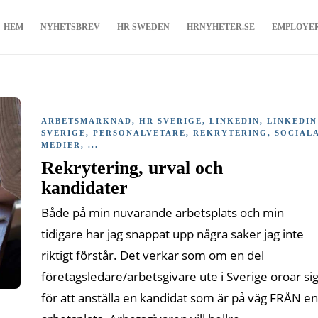
HEM
NYHETSBREV
HR SWEDEN
HRNYHETER.SE
EMPLOYE
ARBETSMARKNAD
,
HR SVERIGE
,
LINKEDIN
,
LINKEDIN
SVERIGE
,
PERSONALVETARE
,
REKRYTERING
,
SOCIAL
MEDIER
, ...
Rekrytering, urval och
kandidater
Både på min nuvarande arbetsplats och min
tidigare har jag snappat upp några saker jag inte
riktigt förstår. Det verkar som om en del
företagsledare/arbetsgivare ute i Sverige oroar si
för att anställa en kandidat som är på väg FRÅN en