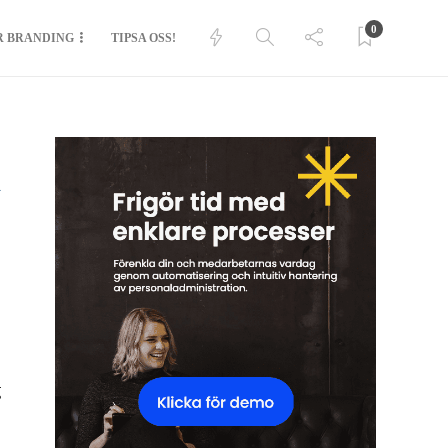
0
R BRANDING
TIPSA OSS!
A
g