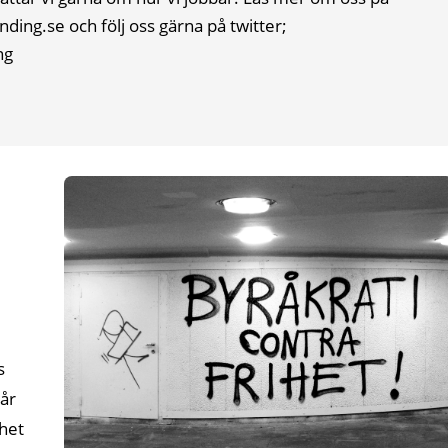
ing.se och följ oss gärna på twitter;
ng
s
går
thet