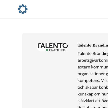
Talento Brandi
Talento Brandin
arbetsgivarkomm
extern kommunika
organisationer g
kompetens. Vi s
och skapar konk
kunskap om hur 
självklart ett ö
du veta mer ber