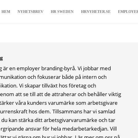
HEM
NYHETSBREV
HR SWEDEN
HRNYHETER.SE
EMPLOYE
ng
g är en employer branding-byrå. Vi jobbar med
unikation och fokuserar både på intern och
tion. Vi skapar tillväxt hos företag och
enom att se till att de attraherar och behåller viktig
tärker våra kunders varumärke som arbetsgivare
urrenskraft hos dem. Tillsammans har vi samlad
du kan stärka ditt arbetsgivarvarumärke och tar
vergripande ansvar för hela medarbetarkedjan. Vill
ättar vi gärna om hur vi jobbar. Läs mer om oss på