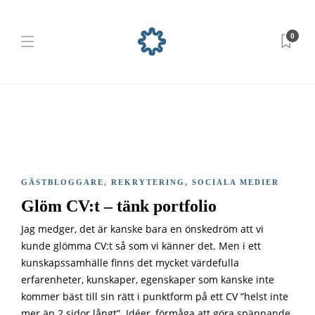
0
GÄSTBLOGGARE
,
REKRYTERING
,
SOCIALA MEDIER
Glöm CV:t – tänk portfolio
Jag medger, det är kanske bara en önskedröm att vi
kunde glömma CV:t så som vi känner det. Men i ett
kunskapssamhälle finns det mycket värdefulla
erfarenheter, kunskaper, egenskaper som kanske inte
kommer bäst till sin rätt i punktform på ett CV ”helst inte
mer än 2 sidor långt”. Idéer, förmåga att göra spännande