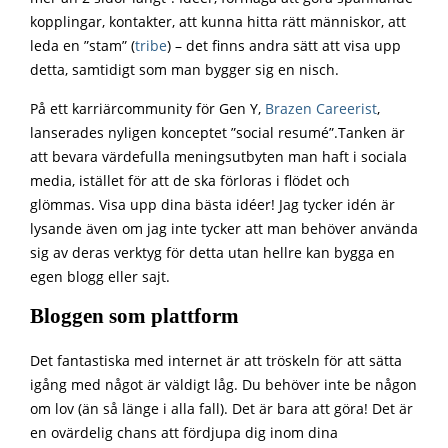
kopplingar, kontakter, att kunna hitta rätt människor, att
leda en ”stam” (
tribe
) – det finns andra sätt att visa upp
detta, samtidigt som man bygger sig en nisch.
På ett karriärcommunity för Gen Y,
Brazen Careerist
,
lanserades nyligen konceptet ”social resumé”.Tanken är
att bevara värdefulla meningsutbyten man haft i sociala
media, istället för att de ska förloras i flödet och
glömmas. Visa upp dina bästa idéer! Jag tycker idén är
lysande även om jag inte tycker att man behöver använda
sig av deras verktyg för detta utan hellre kan bygga en
egen blogg eller sajt.
Bloggen som plattform
Det fantastiska med internet är att tröskeln för att sätta
igång med något är väldigt låg. Du behöver inte be någon
om lov (än så länge i alla fall). Det är bara att göra! Det är
en ovärdelig chans att fördjupa dig inom dina