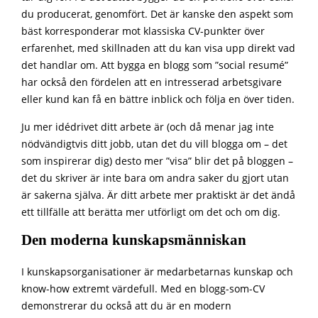
du producerat, genomfört. Det är kanske den aspekt som
bäst korresponderar mot klassiska CV-punkter över
erfarenhet, med skillnaden att du kan visa upp direkt vad
det handlar om. Att bygga en blogg som ”social resumé”
har också den fördelen att en intresserad arbetsgivare
eller kund kan få en bättre inblick och följa en över tiden.
Ju mer idédrivet ditt arbete är (och då menar jag inte
nödvändigtvis ditt jobb, utan det du vill blogga om – det
som inspirerar dig) desto mer ”visa” blir det på bloggen –
det du skriver är inte bara om andra saker du gjort utan
är sakerna själva. Är ditt arbete mer praktiskt är det ändå
ett tillfälle att berätta mer utförligt om det och om dig.
Den moderna kunskapsmänniskan
I kunskapsorganisationer är medarbetarnas kunskap och
know-how extremt värdefull. Med en blogg-som-CV
demonstrerar du också att du är en modern