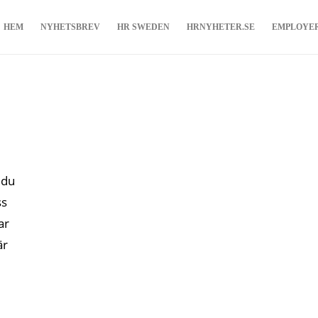
HEM
NYHETSBREV
HR SWEDEN
HRNYHETER.SE
EMPLOYE
 du
ss
ar
är