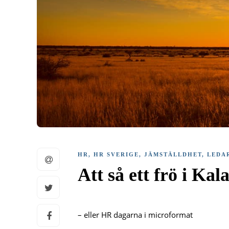
HR
,
HR SVERIGE
,
JÄMSTÄLLDHET
,
LEDA
Att så ett frö i Kal
– eller HR dagarna i microformat