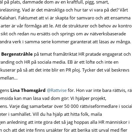
äl på plats, dammade dom av en kraftfull, pigg, smart,
läsning. Vad är det mänskliga och hur tar vi vara på det? Vårt
alahari. Faktumet att vi är skapta för samvaro och att ensamma
a arter är vår förmåga att le. Att de strukturer och behov av kontro
 sikt och redan nu ersätts och springs om av nätverksbaserade
 andra verk i samma serie kommer garanterat att läsas av många.
n Bergenstråhle
på temat framåtriktat HR pratade engagerat och
nding och HR på sociala media. EB är ett löfte och inte en
kuserar på så att det inte blir en PR ploj. Tycker det väl beskrevs
äremellan…
ngens
Lina Thomsgård
@Rattvise
för. Hon var inte bara rättvis, rä
hemsida kan man läsa vad dom gör: Vi hjälper projekt,
ens. Varje dag samarbetar över 50 000 rättviseförmedlare i socia
er i samhället. Vill du ha hjälp att hitta folk, maila
ngen anledning att inte göra det så jag hoppas alla HR människor i
ch att det inte finns ursäkter för att berika sitt urval med fler