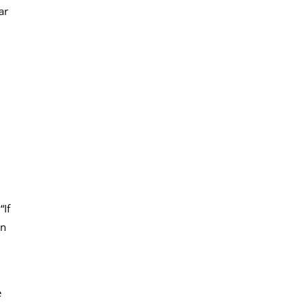
ar
“If
an
e