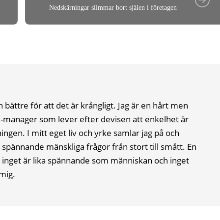
Nedskärningar slimmar bort själen i företagen
n bättre för att det är krångligt. Jag är en hårt men
-manager som lever efter devisen att enkelhet är
ingen. I mitt eget liv och yrke samlar jag på och
pännande mänskliga frågor från stort till smått. En
å, inget är lika spännande som människan och inget
mig.