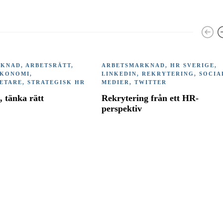
RKNAD
,
ARBETSRÄTT
,
ARBETSMARKNAD
,
HR SVERIGE
,
EKONOMI
,
LINKEDIN
,
REKRYTERING
,
SOCIA
ETARE
,
STRATEGISK HR
MEDIER
,
TWITTER
, tänka rätt
Rekrytering från ett HR-
perspektiv