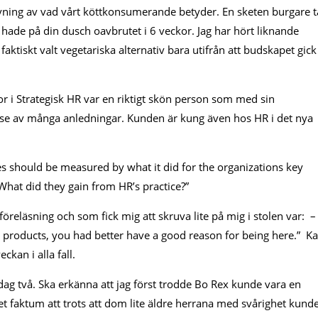
rivning av vad vårt köttkonsumerande betyder. En sketen burgare t
de på din dusch oavbrutet i 6 veckor. Jag har hört liknande
ktiskt valt vegetariska alternativ bara utifrån att budskapet gick
or i Strategisk HR var en riktigt skön person som med sin
sse av många anledningar. Kunden är kung även hos HR i det nya
ves should be measured by what it did for the organizations key
 What did they gain from HR’s practice?”
föreläsning och som fick mig att skruva lite på mig i stolen var: – 
ur products, you had better have a good reason for being here.” K
ckan i alla fall.
ag två. Ska erkänna att jag först trodde Bo Rex kunde vara en
et faktum att trots att dom lite äldre herrana med svårighet kund