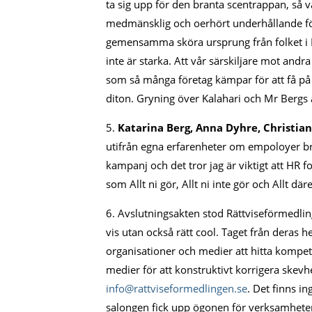
ta sig upp för den branta scentrappan, så v
medmänsklig och oerhört underhållande före
gemensamma sköra ursprung från folket i K
inte är starka. Att vår särskiljare mot andr
som så många företag kämpar för att få på
diton. Gryning över Kalahari och Mr Bergs
5.
Katarina Berg, Anna Dyhre, Christia
utifrån egna erfarenheter om empoloyer bra
kampanj och det tror jag är viktigt att HR fo
som Allt ni gör, Allt ni inte gör och Allt d
6. Avslutningsakten stod Rättviseförmedli
vis utan också rätt cool. Taget från deras 
organisationer och medier att hitta kompet
medier för att konstruktivt korrigera skevhet
info@rattviseformedlingen.se
. Det finns i
salongen fick upp ögonen för verksamheten o