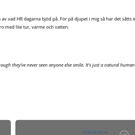
n av vad HR dagarna bjöd på. För på djupet i mig så har det såtts e
o med lite tur, värme och vatten.
though they’ve never seen anyone else smile. It’s just a natural human
LEDARSKAP