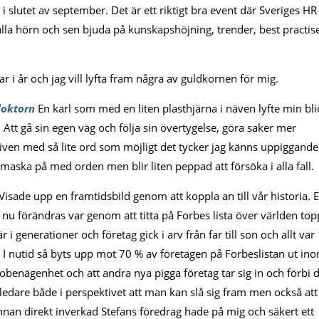
slutet av september. Det är ett riktigt bra event där Sveriges HR
alla hörn och sen bjuda på kunskapshöjning, trender, best practis
ar i år och jag vill lyfta fram några av guldkornen för mig.
doktorn
En karl som med en liten plasthjärna i näven lyfte min bli
t. Att gå sin egen väg och följa sin övertygelse, göra saker mer
iven med så lite ord som möjligt det tycker jag känns uppiggande
t smaska på med orden men blir liten peppad att försöka i alla fall.
Visade upp en framtidsbild genom att koppla an till vår historia. 
 nu förändras var genom att titta på Forbes lista över världen top
 i generationer och företag gick i arv från far till son och allt var
g. I nutid så byts upp mot 70 % av företagen på Forbeslistan ut in
obenägenhet och att andra nya pigga företag tar sig in och förbi 
a ledare både i perspektivet att man kan slå sig fram men också att
an direkt inverkad Stefans föredrag hade på mig och säkert ett