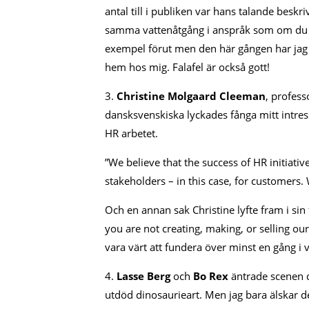
antal till i publiken var hans talande besk
samma vattenåtgång i anspråk som om du ha
exempel förut men den här gången har jag fa
hem hos mig. Falafel är också gott!
3.
Christine Molgaard Cleeman
, profess
dansksvenskiska lyckades fånga mitt intre
HR arbetet.
”We believe that the success of HR initiati
stakeholders – in this case, for customers.
Och en annan sak Christine lyfte fram i sin 
you are not creating, making, or selling o
vara värt att fundera över minst en gång i ve
4.
Lasse Berg
och
Bo Rex
äntrade scenen d
utdöd dinosaurieart. Men jag bara älskar d