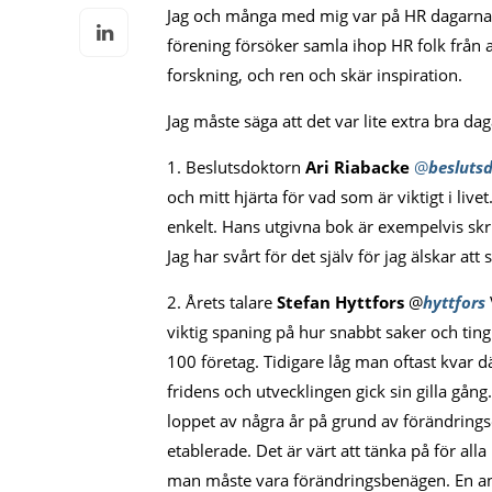
Jag och många med mig var på HR dagarna i 
förening försöker samla ihop HR folk från 
forskning, och ren och skär inspiration.
Jag måste säga att det var lite extra bra dag
1. Beslutsdoktorn
Ari Riabacke
@
besluts
och mitt hjärta för vad som är viktigt i live
enkelt. Hans utgivna bok är exempelvis skr
Jag har svårt för det själv för jag älskar at
2. Årets talare
Stefan Hyttfors
@
hyttfors
viktig spaning på hur snabbt saker och ting
100 företag. Tidigare låg man oftast kvar där
fridens och utvecklingen gick sin gilla gån
loppet av några år på grund av förändrings
etablerade. Det är värt att tänka på för all
man måste vara förändringsbenägen. En ann