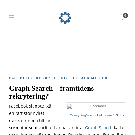
0
FACEBOOK
,
REKRYTERING
,
SOCIALA MEDIER
Graph Search – framtidens
rekrytering?
Facebook släppte igår
en rätt stor nyhet –
MoneyBlogNewz
/
Foter.com
/
CC BY
de ska trimma till sin
sökmotor som varit allt annat än bra.
Graph Search
kallar