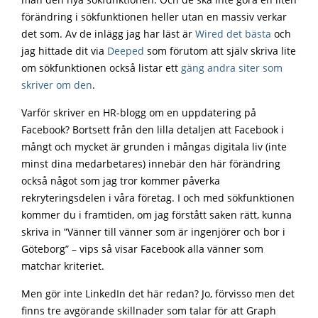
man den nya sökfunktionen. Och de ska inte göra en liten
förändring i sökfunktionen heller utan en massiv verkar
det som. Av de inlägg jag har läst är
Wired det bästa
och
jag hittade dit via
Deeped
som förutom att själv skriva lite
om sökfunktionen också listar ett
gäng andra siter som
skriver om den
.
Varför skriver en HR-blogg om en uppdatering på
Facebook? Bortsett från den lilla detaljen att Facebook i
mångt och mycket är grunden i mångas digitala liv (inte
minst dina medarbetares) innebär den här förändring
också något som jag tror kommer påverka
rekryteringsdelen i våra företag. I och med sökfunktionen
kommer du i framtiden, om jag förstått saken rätt, kunna
skriva in ”Vänner till vänner som är ingenjörer och bor i
Göteborg” – vips så visar Facebook alla vänner som
matchar kriteriet.
Men gör inte LinkedIn det här redan? Jo, förvisso men det
finns tre avgörande skillnader som talar för att Graph