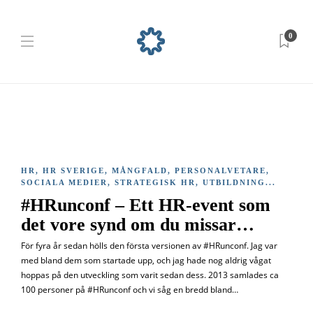
0
HR
,
HR SVERIGE
,
MÅNGFALD
,
PERSONALVETARE
,
SOCIALA MEDIER
,
STRATEGISK HR
,
UTBILDNING
...
#HRunconf – Ett HR-event som
det vore synd om du missar…
För fyra år sedan hölls den första versionen av #HRunconf. Jag var
med bland dem som startade upp, och jag hade nog aldrig vågat
hoppas på den utveckling som varit sedan dess. 2013 samlades ca
100 personer på #HRunconf och vi såg en bredd bland…