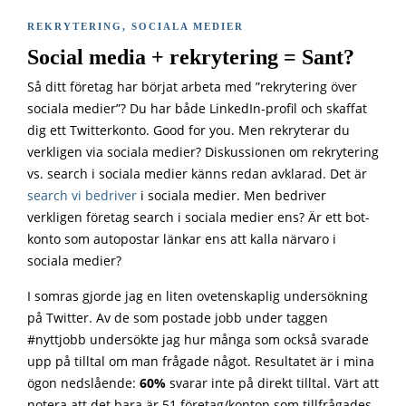
REKRYTERING
,
SOCIALA MEDIER
Social media + rekrytering = Sant?
Så ditt företag har börjat arbeta med ”rekrytering över
sociala medier”? Du har både LinkedIn-profil och skaffat
dig ett Twitterkonto. Good for you. Men rekryterar du
verkligen via sociala medier? Diskussionen om rekrytering
vs. search i sociala medier känns redan avklarad. Det är
search vi bedriver
i sociala medier. Men bedriver
verkligen företag search i sociala medier ens? Är ett bot-
konto som autopostar länkar ens att kalla närvaro i
sociala medier?
I somras gjorde jag en liten ovetenskaplig undersökning
på Twitter. Av de som postade jobb under taggen
#nyttjobb undersökte jag hur många som också svarade
upp på tilltal om man frågade något. Resultatet är i mina
ögon nedslående:
60%
svarar inte på direkt tilltal. Värt att
notera att det bara är 51 företag/konton som tillfrågades