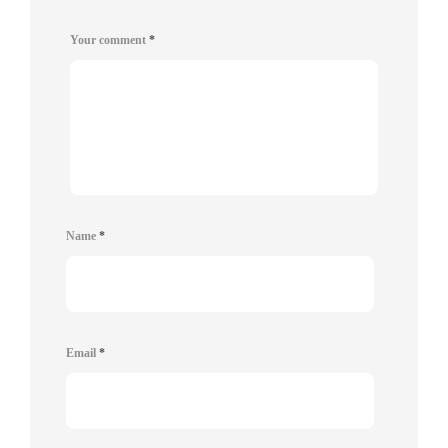
Your comment
*
Name
*
Email
*