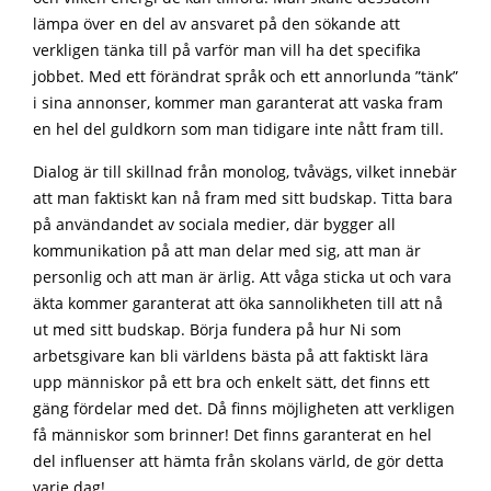
lämpa över en del av ansvaret på den sökande att
verkligen tänka till på varför man vill ha det specifika
jobbet. Med ett förändrat språk och ett annorlunda ”tänk”
i sina annonser, kommer man garanterat att vaska fram
en hel del guldkorn som man tidigare inte nått fram till.
Dialog är till skillnad från monolog, tvåvägs, vilket innebär
att man faktiskt kan nå fram med sitt budskap. Titta bara
på användandet av sociala medier, där bygger all
kommunikation på att man delar med sig, att man är
personlig och att man är ärlig. Att våga sticka ut och vara
äkta kommer garanterat att öka sannolikheten till att nå
ut med sitt budskap. Börja fundera på hur Ni som
arbetsgivare kan bli världens bästa på att faktiskt lära
upp människor på ett bra och enkelt sätt, det finns ett
gäng fördelar med det. Då finns möjligheten att verkligen
få människor som brinner! Det finns garanterat en hel
del influenser att hämta från skolans värld, de gör detta
varje dag!