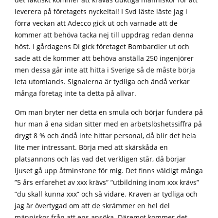
det faktiskt kommer att krävas duktiga människor för att
leverera på företagets nyckeltal! I Svd läste läste jag i
förra veckan att Adecco gick ut och varnade att de
kommer att behöva tacka nej till uppdrag redan denna
höst. I gårdagens DI gick företaget Bombardier ut och
sade att de kommer att behöva anställa 250 ingenjörer
men dessa går inte att hitta i Sverige så de måste börja
leta utomlands. Signalerna är tydliga och ändå verkar
många företag inte ta detta på allvar.
Om man bryter ner detta en smula och börjar fundera på
hur man å ena sidan sitter med en arbetslöshetssiffra på
drygt 8 % och ändå inte hittar personal, då blir det hela
lite mer intressant. Börja med att skärskåda en
platsannons och läs vad det verkligen står, då börjar
ljuset gå upp åtminstone för mig. Det finns väldigt många
”5 års erfarehet av xxx krävs” ”utbildning inom xxx krävs”
”du skall kunna xxx” och så vidare. Kraven är tydliga och
jag är övertygad om att de skrämmer en hel del
människor från att ens ansöka. Däremot kommer det