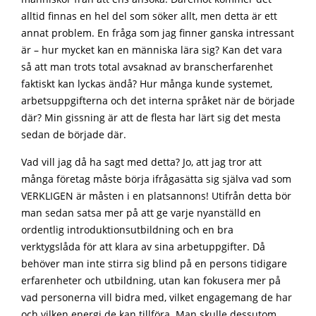
alltid finnas en hel del som söker allt, men detta är ett
annat problem. En fråga som jag finner ganska intressant
är – hur mycket kan en människa lära sig? Kan det vara
så att man trots total avsaknad av branscherfarenhet
faktiskt kan lyckas ändå? Hur många kunde systemet,
arbetsuppgifterna och det interna språket när de började
där? Min gissning är att de flesta har lärt sig det mesta
sedan de började där.
Vad vill jag då ha sagt med detta? Jo, att jag tror att
många företag måste börja ifrågasätta sig själva vad som
VERKLIGEN är måsten i en platsannons! Utifrån detta bör
man sedan satsa mer på att ge varje nyanställd en
ordentlig introduktionsutbildning och en bra
verktygslåda för att klara av sina arbetuppgifter. Då
behöver man inte stirra sig blind på en persons tidigare
erfarenheter och utbildning, utan kan fokusera mer på
vad personerna vill bidra med, vilket engagemang de har
och vilken energi de kan tillföra. Man skulle dessutom