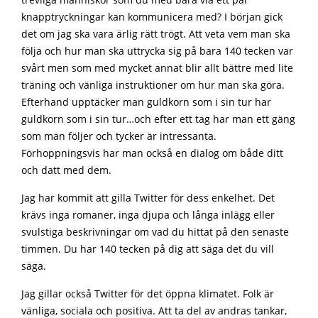
trevliga människor som du med bara via ett par
knapptryckningar kan kommunicera med? I början gick
det om jag ska vara ärlig rätt trögt. Att veta vem man ska
följa och hur man ska uttrycka sig på bara 140 tecken var
svårt men som med mycket annat blir allt bättre med lite
träning och vänliga instruktioner om hur man ska göra.
Efterhand upptäcker man guldkorn som i sin tur har
guldkorn som i sin tur…och efter ett tag har man ett gäng
som man följer och tycker är intressanta.
Förhoppningsvis har man också en dialog om både ditt
och datt med dem.
Jag har kommit att gilla Twitter för dess enkelhet. Det
krävs inga romaner, inga djupa och långa inlägg eller
svulstiga beskrivningar om vad du hittat på den senaste
timmen. Du har 140 tecken på dig att säga det du vill
säga.
Jag gillar också Twitter för det öppna klimatet. Folk är
vänliga, sociala och positiva. Att ta del av andras tankar,