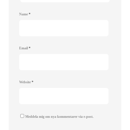
Name
*
Email
*
Website
*
Meddela mig om nya kommentarer via e-post.