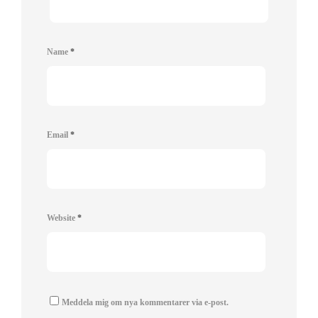
Name
*
Email
*
Website
*
Meddela mig om nya kommentarer via e-post.