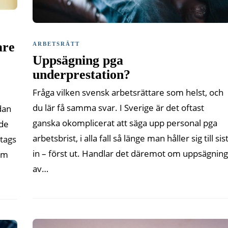
are
ARBETSRÄTT
Uppsägning pga
underprestation?
Fråga vilken svensk arbetsrättare som helst, och
du lär få samma svar. I Sverige är det oftast
dan
ganska okomplicerat att säga upp personal pga
nde
arbetsbrist, i alla fall så länge man håller sig till sis
etags
in – först ut. Handlar det däremot om uppsägning
um
av…