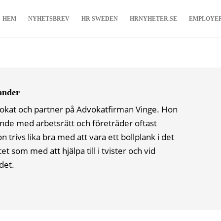
HEM
NYHETSBREV
HR SWEDEN
HRNYHETER.SE
EMPLOYE
ander
vokat och partner på Advokatfirman Vinge. Hon
ande med arbetsrätt och företräder oftast
 trivs lika bra med att vara ett bollplank i det
t som med att hjälpa till i tvister och vid
det.