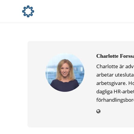
Charlotte Forss
Charlotte är ad
arbetar uteslut
arbetsgivare. Hon
dagliga HR-arbete
förhandlingsbor