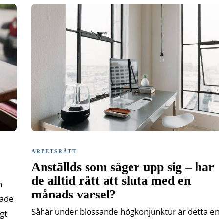
ARBETSRÄTT
Anställds som säger upp sig – har
de alltid rätt att sluta med en
n
månads varsel?
rade
Såhär under blossande högkonjunktur är detta e
gt