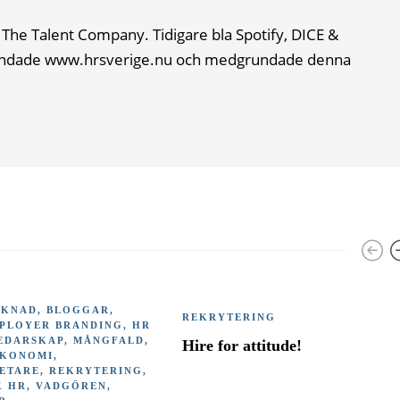
The Talent Company. Tidigare bla Spotify, DICE &
ndade www.hrsverige.nu och medgrundade denna
RKNAD
,
BLOGGAR
,
REKRYTERING
PLOYER BRANDING
,
HR
EDARSKAP
,
MÅNGFALD
,
Hire for attitude!
EKONOMI
,
ETARE
,
REKRYTERING
,
K HR
,
VADGÖREN
,