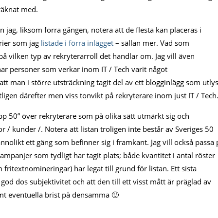
 räknat med.
 jag, liksom förra gången, notera att de flesta kan placeras i
rier som jag
listade i förra inlägget
– sällan mer. Vad som
på vilken typ av rekryterarroll det handlar om. Jag vill även
ar personer som verkar inom IT / Tech varit något
tt man i större utsträckning tagit del av ett blogginlägg som utly
ligen därefter men viss tonvikt på rekryterare inom just IT / Tech
p 50” över rekryterare som på olika sätt utmärkt sig och
r / kunder /. Notera att listan troligen inte består av Sveriges 50
nolikt ett gäng som befinner sig i framkant. Jag vill också passa 
panjer som tydligt har tagit plats; både kvantitet i antal röster
fritextnomineringar) har legat till grund för listan. Ett sista
 god dos subjektivitet och att den till ett visst mått är präglad av
amt eventuella brist på densamma 🙂