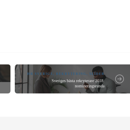
HR SVERIGE
,
REKRYTERING
,
SLIDER
Sveriges bästa rekryterare 2018:
nomineringsrunda