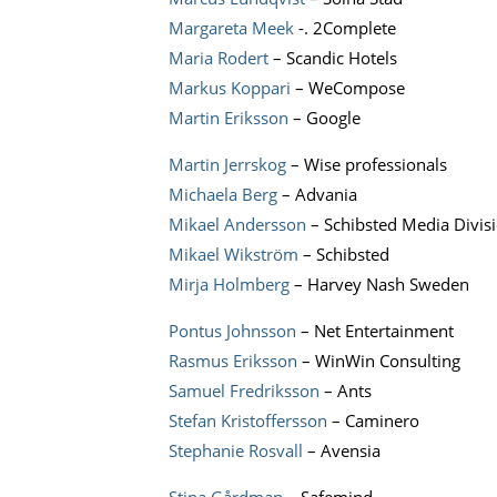
Margareta Meek
-. 2Complete
Maria Rodert
– Scandic Hotels
Markus Koppari
– WeCompose
Martin Eriksson
– Google
Martin Jerrskog
– Wise professionals
Michaela Berg
– Advania
Mikael Andersson
– Schibsted Media Divis
Mikael Wikström
– Schibsted
Mirja Holmberg
– Harvey Nash Sweden
Pontus Johnsson
– Net Entertainment
Rasmus Eriksson
– WinWin Consulting
Samuel Fredriksson
– Ants
Stefan Kristoffersson
– Caminero
Stephanie Rosvall
– Avensia
Stina Gårdman
– Safemind