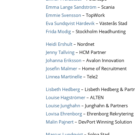
Emma Lange Sandström
– Scania
Emmie Svensson
– TopWork
Eva Sundqvist Härdevik
– Västerås Stad
Frida Modig
– Stockholm Headhunting
Heidi Ershult
– Nordnet
Jenny Tallving
– HCM Partner
Johanna Eriksson
– Avalon Innovation
Josefin Malmer
– Home of Recruitment
Linnea Martinelle
– Tele2
Lisbeth Hedberg
– Lisbeth Hedberg & Part
Louise Hagströmer
– ALTEN
Louise Junghahn
– Junghahn & Partners
Lovisa Ehrenborg
– Ehrenborg Rekrytering
Malin Pajnert
– DevPort Winning Solution
Marcus Lundqvist
– Solna Stad