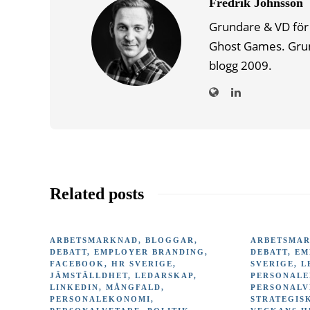
Fredrik Johnsson
Grundare & VD för 
Ghost Games. Gru
blogg 2009.
Related posts
ARBETSMARKNAD
,
BLOGGAR
,
ARBETSMA
DEBATT
,
EMPLOYER BRANDING
,
DEBATT
,
EM
FACEBOOK
,
HR SVERIGE
,
SVERIGE
,
L
JÄMSTÄLLDHET
,
LEDARSKAP
,
PERSONAL
LINKEDIN
,
MÅNGFALD
,
PERSONALV
PERSONALEKONOMI
,
STRATEGIS