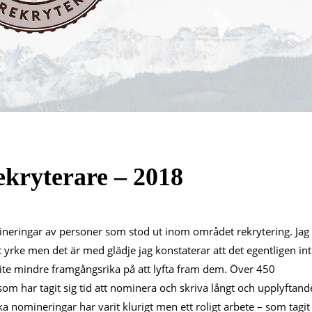
rekryterare – 2018
neringar av personer som stod ut inom området rekrytering. Jag
 yrke men det är med glädje jag konstaterar att det egentligen in
 lite mindre framgångsrika på att lyfta fram dem. Över 450
om har tagit sig tid att nominera och skriva långt och upplyftand
ska nomineringar har varit klurigt men ett roligt arbete – som tagit