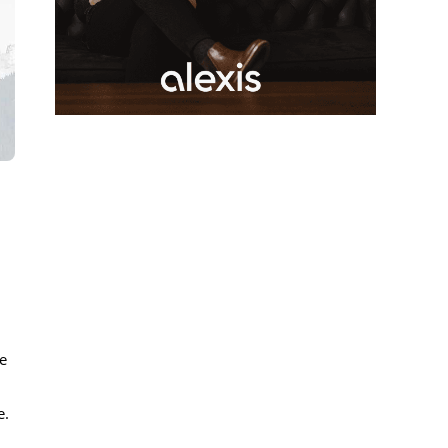
te
e.