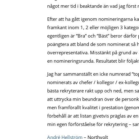
något mer tid i beaktande än vad jag först
Efter att ha gått igenom nomineringarna kan
framkant inom 1, 2 eller möjligen 3 katego
egentligen är ”Bra” och ”Bäst” beror därför 
poängtera att bland de som nominerat så h
överrepresentativa. Misstänkt på grund av a
en nomineringsrunda. Resultatet blir följakt
Jag har sammanställt en icke numrerad ”top
nominerats av chefer / kollegor / ex-kollego
bästa rekryterare rakt upp och ned, men san
att uttrycka min beundran över de personkam
men framförallt kvalitet i prestation (genom 
förbehåll är att listan givetvis präglas av en
min egen förförståelse för rekrytering – s
André Hellström
– Northvolt