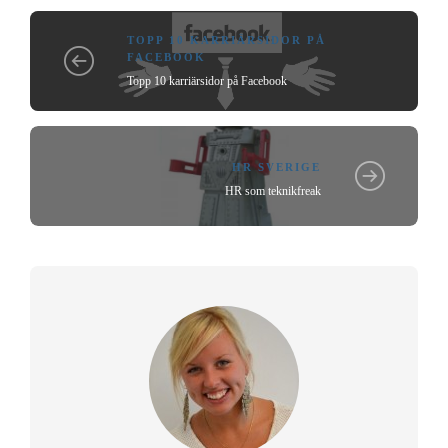
TOPP 10 KARRIÄRSIDOR PÅ
FACEBOOK
Topp 10 karriärsidor på Facebook
HR SVERIGE
HR som teknikfreak