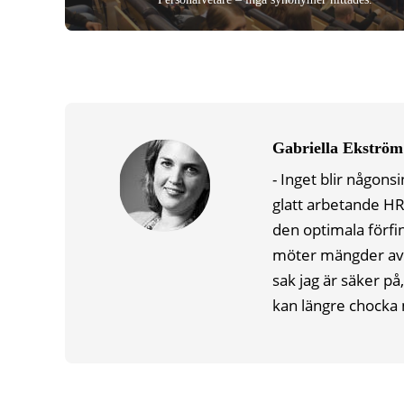
Gabriella Ekström
- Inget blir någonsi
glatt arbetande HR
den optimala förfin
möter mängder av s
sak jag är säker p
kan längre chocka 