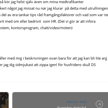
a så kör jag helst själv även om mina medtrafikanter
säkert något jag missat nu när jag klurar på detta med utrullningen
 ta del av era tankar tips råd framgångsfaktorer och vad som var re
varit med om eller bedrivit som HR. (Det vi gör är att införa
lsystem, kontorsprogram, chatt/video/möten)
ler med mig i beskrivningen ovan bara för att jag kan bli lite arg
ber jag dig ödmjukast att zippa igen! för husfridens skull DS
FRISKVÅRD
Framtidens friskvård.