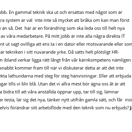
tt jobb. En gammal teknik ska ut och ersättas med något som är
a system är väl inte inte så mycket att bråka om kan man först
än så. Det här är en förändring som ska leda oss till helt nya
 av våra medarbetare. På mitt jobb är inte alla några direkta IT
t ut sagt ovilliga att ens ta i en dator eller motsvarande eller so
här tekniken i sitt nuvarande yrke. Då sätts helt plötsligt HR-
ibland verkar ligga rätt långt från vår kärnkompetens nämligen
snabbt kommer fram till när vi diskuterar detta är att det inte
ta lathundarna med steg för steg hänvisningar. Eller att erbjuda
r tills vi blir blå. Utan det vi allra mest bör ägna oss åt är att
idra till att våra anställda öppnar upp, tar till sig, lämnar
 testa, lär sig det nya, tänker nytt utifrån gamla sätt, och får insi
 delvis förändrar sitt arbetsflöde med den teknik som nu erbjuds?