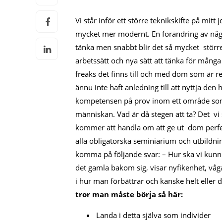
Vi står inför ett större teknikskifte på mi
mycket mer modernt. En förändring av någr
tänka men snabbt blir det så mycket större 
arbetssätt och nya sätt att tänka för många
freaks det finns till och med dom som är ren
ännu inte haft anledning till att nyttja den 
kompetensen på prov inom ett område som 
människan. Vad är då stegen att ta? Det vi 
kommer att handla om att ge ut dom perfek
alla obligatorska seminiarium och utbildninga
komma på följande svar: – Hur ska vi kunna b
det gamla bakom sig, visar nyfikenhet, vågar
i hur man förbättrar och kanske helt eller
tror man måste börja så här:
Landa i detta själva som individer