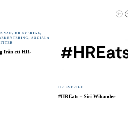
RKNAD
,
HR SVERIGE
,
REKRYTERING
,
SOCIALA
ITTER
g från ett HR-
HR SVERIGE
#HREats – Siri Wikander