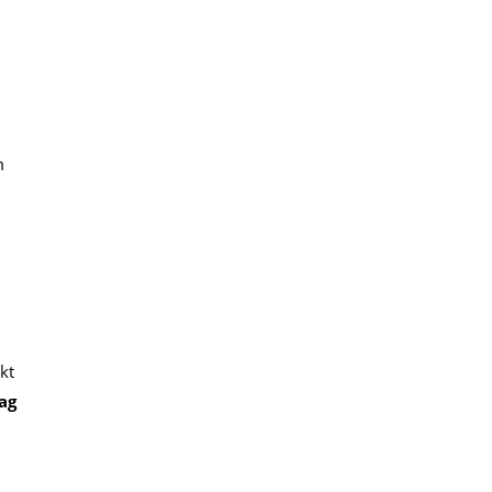
m
kt
Jag