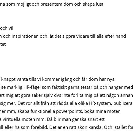
arna som möjligt och presentera dom och skapa lust
ch vill
och inspirationen och låt det sippra vidare till alla efter hand
tet
 knappt vänta tills vi kommer igång och får dom här nya
lite märklig HR-fågel som faktiskt gärna testar på och hänger med
t mig att göra saker själv dvs inte förlita mig på att någon annan
sig mer. Det rör allt från att rådda alla olika HR-system, publicera
ioner mm, skapa funktionella powerpoints, boka mina möten
öra virituella möten mm. Då blir man ganska snart ett
l eller ha som förebild. Det är en rätt skön känsla. Och istället fö