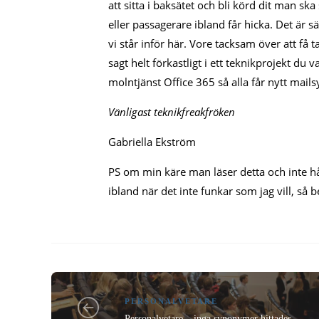
att sitta i baksätet och bli körd dit man sk
eller passagerare ibland får hicka. Det är 
vi står inför här. Vore tacksam över att få
sagt helt förkastligt i ett teknikprojekt du 
molntjänst Office 365 så alla får nytt mai
Vänligast teknikfreakfröken
Gabriella Ekström
PS om min käre man läser detta och inte hål
ibland när det inte funkar som jag vill, så 
PERSONALVETARE
Personalvetare – inga synonymer hittades.