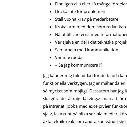
Finn igen alla eller så många fördel
Ducka inte för problemen
Ställ vuxna krav på medarbetare
Kroka arm med dom som redan kan o
Nå ut till cheferna med informationen 
Var själva en del i det tekniska projek
Samarbeta med kommunikation
Var inte rädda
– Sa jag kommunicera !?
Jag känner mig tokladdad för detta och kan
funktionella verktygen. Jag är måhända en 
så mycket som möjligt. Dessutom har jag lär
ska göra det åt mig då tvingas man att lära 
på intranät, jobba med excelpivåer funkt
själv, leka runt på olika sociala medier, k
äkta teknikfreak som andra kan vända sig til