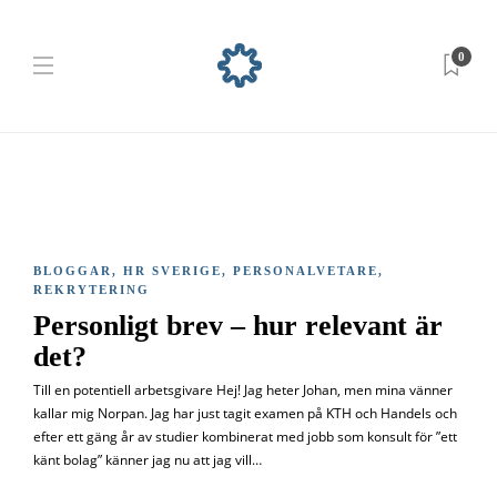
0
BLOGGAR
,
HR SVERIGE
,
PERSONALVETARE
,
REKRYTERING
Personligt brev – hur relevant är
det?
Till en potentiell arbetsgivare Hej! Jag heter Johan, men mina vänner
kallar mig Norpan. Jag har just tagit examen på KTH och Handels och
efter ett gäng år av studier kombinerat med jobb som konsult för ”ett
känt bolag” känner jag nu att jag vill…