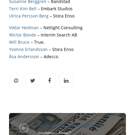
Susanne Berggren
– Randstad
Terri Kim Bell
– Embark Studios
Ulrica Persson Berg
– Stora Enso
Viktor Hedman
– Netlight Consulting
Wictor Bonde
– Interim Search AB
Will Bruce
– True.
Yvonne Erlandsson
– Stora Enso
Åsa Andersson
– Adecco
HR SVERIGE
,
HRNYHETER.SE
hrnyheter.se - Avsnitt 7