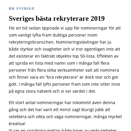
HR SVERIGE
Sveriges bästa rekryterare 2019
För en tid sedan öppnade vi upp för nomineringar för att
som vanligt lyfta fram duktiga personer inom
rekryteringsbranschen. Nomineringstävlingar har ju
både styrkor och svagheter och vi tror egentligen inte att
det existerar en faktiskt objektiv top 50-lista. Effekten av
att sprida en lista med namn som i många fall flera
personer från flera olika verksamheter valt att nominera
och finner vara en “bra rekryterare” är dock stor och gör
gott. I många fall lyfts personer fram som inte sitter inne
på egna stora nätverk och vi ser värdet i det.
Ett stort antal nomineringar har inkommit även denna
gång och det har varit ett minst sagt klurigt jobb att
selektera och vikta och väga nomineringar, många mycket
kreativa!
Vi ser en spridning mellan både typer av verksamheter