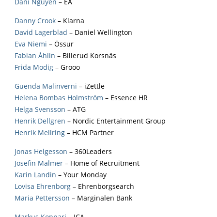
Dani Nguyen
– EA
Danny Crook
– Klarna
David Lagerblad
– Daniel Wellington
Eva Niemi
– Össur
Fabian Åhlin
– Billerud Korsnäs
Frida Modig
– Grooo
Guenda Malinverni
– iZettle
Helena Bombas Holmström
– Essence HR
Helga Svensson
– ATG
Henrik Dellgren
– Nordic Entertainment Group
Henrik Mellring
– HCM Partner
Jonas Helgesson
– 360Leaders
Josefin Malmer
– Home of Recruitment
Karin Landin
– Your Monday
Lovisa Ehrenborg
– Ehrenborgsearch
Maria Pettersson
– Marginalen Bank