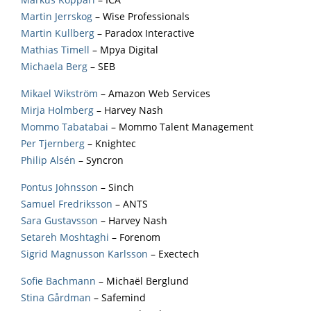
Markus Koppari
– ICA
Martin Jerrskog
– Wise Professionals
Martin Kullberg
– Paradox Interactive
Mathias Timell
– Mpya Digital
Michaela Berg
– SEB
Mikael Wikström
– Amazon Web Services
Mirja Holmberg
– Harvey Nash
Mommo Tabatabai
– Mommo Talent Management
Per Tjernberg
– Knightec
Philip Alsén
– Syncron
Pontus Johnsson
– Sinch
Samuel Fredriksson
– ANTS
Sara Gustavsson
– Harvey Nash
Setareh Moshtaghi
– Forenom
Sigrid Magnusson Karlsson
– Exectech
Sofie Bachmann
– Michaël Berglund
Stina Gårdman
– Safemind