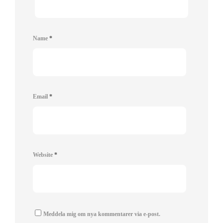
Name
*
Email
*
Website
*
Meddela mig om nya kommentarer via e-post.