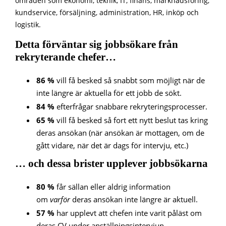
områden som ekonomi, teknik, IT, finans, marknadsföring,
kundservice, försäljning, administration, HR, inköp och
logistik.
Detta förväntar sig jobbsökare från
rekryterande chefer…
86 %
vill få besked så snabbt som möjligt när de
inte längre är aktuella för ett jobb de sökt.
84 %
efterfrågar snabbare rekryteringsprocesser.
65 %
vill få besked så fort ett nytt beslut tas kring
deras ansökan (när ansökan är mottagen, om de
gått vidare, när det är dags för intervju, etc.)
… och dessa brister upplever jobbsökarna
80 %
får sällan eller aldrig information
om
varför
deras ansökan inte längre är aktuell.
57 %
har upplevt att chefen inte varit påläst om
deras CV under anställningsintervjun.