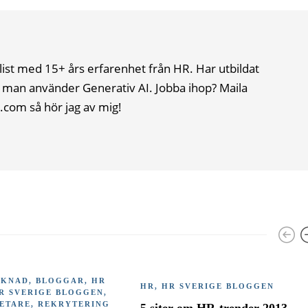
list med 15+ års erfarenhet från HR. Har utbildat
 man använder Generativ AI. Jobba ihop? Maila
.com så hör jag av mig!
RKNAD
,
BLOGGAR
,
HR
HR
,
HR SVERIGE BLOGGEN
R SVERIGE BLOGGEN
,
ETARE
,
REKRYTERING
5 siter om HR-trender 2013