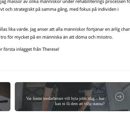
r jag massor av olika människor under rehabiliterings processen f
tivt och strategiskt på samma gång, med fokus på individen i
as lika värde. Jag anser att alla människor förtjänar en ärlig cha
re tro för mycket på en människa än att döma och misstro.
första inlägget från Therese!
HR SVERIGE
Var femte medarbetare vill byta jobb idag – hur
kan ni få dem att vilja stanna?