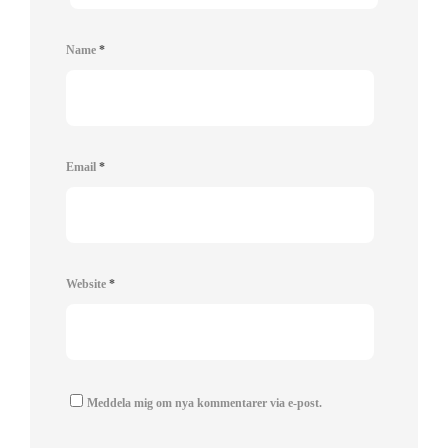
Name
*
Email
*
Website
*
Meddela mig om nya kommentarer via e-post.