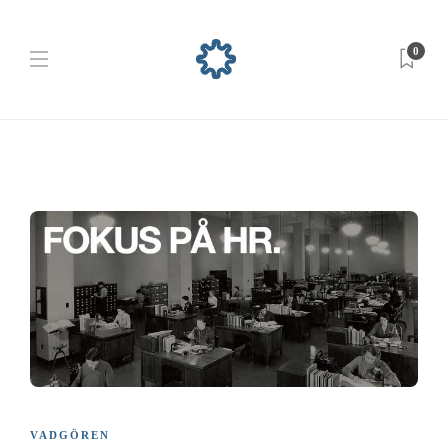
0
VADGÖREN