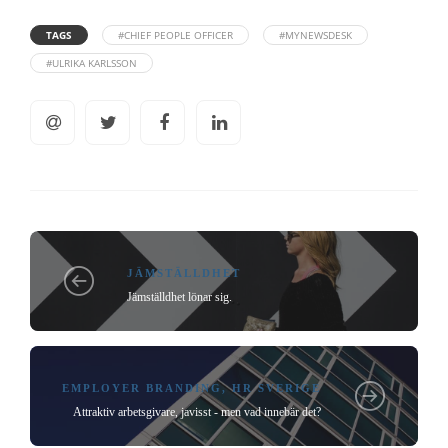
TAGS
#CHIEF PEOPLE OFFICER
#MYNEWSDESK
#ULRIKA KARLSSON
JÄMSTÄLLDHET
Jämställdhet lönar sig.
EMPLOYER BRANDING
,
HR SVERIGE
Attraktiv arbetsgivare, javisst - men vad innebär det?