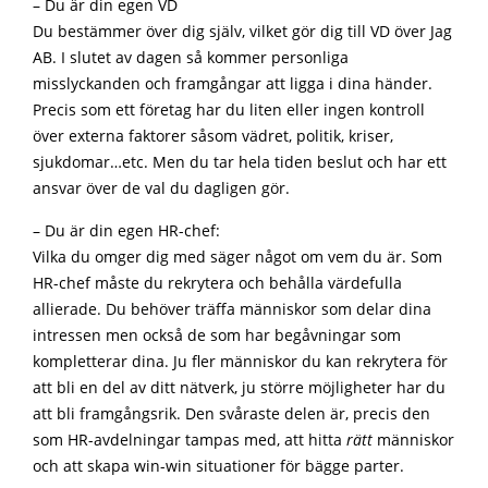
– Du är din egen VD
Du bestämmer över dig själv, vilket gör dig till VD över Jag
AB. I slutet av dagen så kommer personliga
misslyckanden och framgångar att ligga i dina händer.
Precis som ett företag har du liten eller ingen kontroll
över externa faktorer såsom vädret, politik, kriser,
sjukdomar…etc. Men du tar hela tiden beslut och har ett
ansvar över de val du dagligen gör.
– Du är din egen HR-chef:
Vilka du omger dig med säger något om vem du är. Som
HR-chef måste du rekrytera och behålla värdefulla
allierade. Du behöver träffa människor som delar dina
intressen men också de som har begåvningar som
kompletterar dina. Ju fler människor du kan rekrytera för
att bli en del av ditt nätverk, ju större möjligheter har du
att bli framgångsrik. Den svåraste delen är, precis den
som HR-avdelningar tampas med, att hitta
rätt
människor
och att skapa win-win situationer för bägge parter.