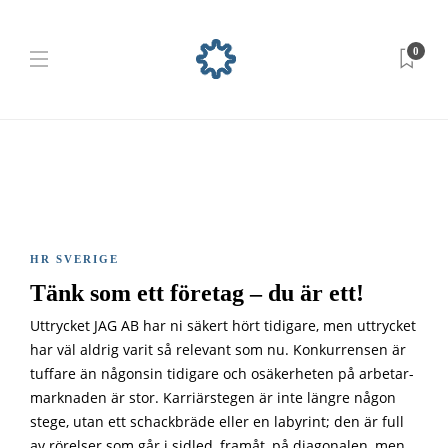
0
HR SVERIGE
Tänk som ett företag – du är ett!
Uttrycket JAG AB har ni säkert hört tidigare, men uttrycket
har väl aldrig varit så relevant som nu. Konkurrensen är
tuffare än någonsin tidigare och osäkerheten på arbetar-
marknaden är stor. Karriärstegen är inte längre någon
stege, utan ett schackbräde eller en labyrint; den är full
av rörelser som går i sidled, framåt, på diagonalen, men