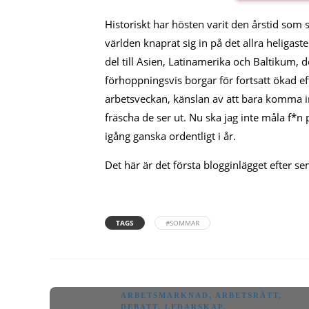
Historiskt har hösten varit den årstid som 
världen knaprat sig in på det allra heligas
del till Asien, Latinamerika och Baltikum, de
förhoppningsvis borgar för fortsatt ökad ef
arbetsveckan, känslan av att bara komma i
fräscha de ser ut. Nu ska jag inte måla f*
igång ganska ordentligt i år.
Det här är det första blogginlägget efter 
TAGS
#SOMMAR
ARBETSMARKNAD
,
ARBETSRÄTT
,
DEBATT
,
LEDARSKAP
,