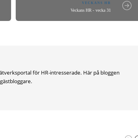
VECKANS HR
Veckans HR - vecka 31
ätverksportal för HR-intresserade. Här på bloggen
gästbloggare.