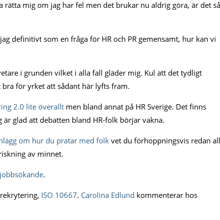
a rätta mig om jag har fel men det brukar nu aldrig göra, är det s
jag definitivt som en fråga för HR och PR gemensamt, hur kan vi
tare i grunden vilket i alla fall gläder mig. Kul att det tydligt
t bra för yrket att sådant här lyfts fram.
ing 2.0
lite överallt
men bland annat på HR Sverige. Det finns
 är glad att debatten bland HR-folk börjar vakna.
nlägg om hur du pratar med folk
vet du förhoppningsvis redan all
riskning av minnet.
 jobbsökande
.
 rekrytering,
ISO 10667
.
Carolina Edlund
kommenterar hos