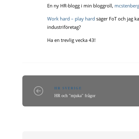
En ny HR-blogg i min bloggroll,
mcstenber
Work hard – play hard
säger FoT och jag kan
industriföretag?
Ha en trevlig vecka 43!
HR SVERIGE
HR och "mjuka" frågor