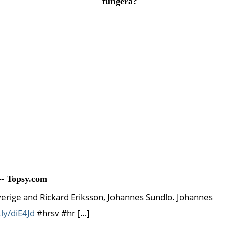
fungera?
-- Topsy.com
erige and Rickard Eriksson, Johannes Sundlo. Johannes
.ly/diE4Jd
#hrsv #hr […]