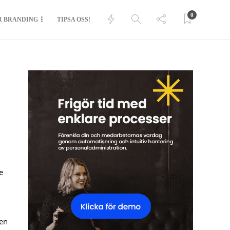
0
R BRANDING
TIPSA OSS!
e
 en