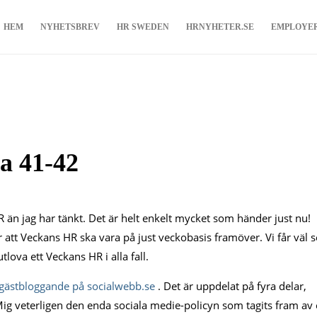
HEM
NYHETSBREV
HR SWEDEN
HRNYHETER.SE
EMPLOYE
a 41-42
HR än jag har tänkt. Det är helt enkelt mycket som händer just nu!
att Veckans HR ska vara på just veckobasis framöver. Vi får väl s
lova ett Veckans HR i alla fall.
gästbloggande på socialwebb.se
. Det är uppdelat på fyra delar,
ig veterligen den enda sociala medie-policyn som tagits fram av