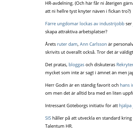
HR-avdelning. (Och här får ni återigen gärn
att ni hellre tyst knyter näven i fickan tro?)
Färre ungdomar lockas av industrijobb
ser 
skapa attraktiva arbetsplatser?
Årets
ruter dam
,
Ann Carlsson
är personalve
skrivits ut överallt också. Tror det är väldig
Det pratas,
bloggas
och diskuteras
Rekryter
mycket som inte är sagt i ämnet än men jag
Herr Godin är en ständig favorit och
hans i
om men det är alltid bra med en liten uppf
Intressant Göteborgs initiativ för att
hjälpa
SIS
håller på att utveckla en standard kring
Talentum HR.