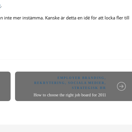
g
.
 inte mer instämma. Kanske är detta en idé för att locka fler till
EMPLOYER BRANDING
,
REKRYTERING
,
SOCIALA MEDIER
,
STRATEGISK HR
How to choose the right job board for 2011