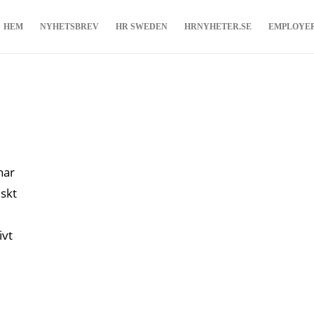
HEM
NYHETSBREV
HR SWEDEN
HRNYHETER.SE
EMPLOYE
har
iskt
ivt