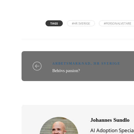
TAGS
#HR SVERIGE
#PERSONALVETARE
ARBETSMARKNAD
,
HR SVERIGE
Behövs passion?
Johannes Sundlo
AI Adoption Specia