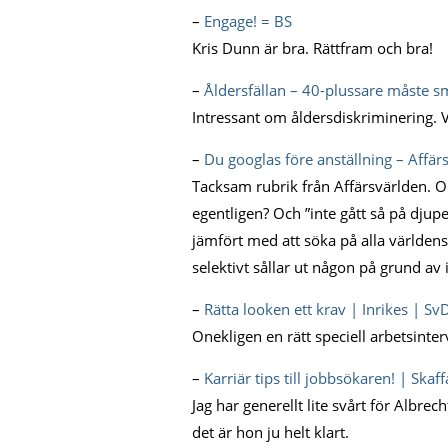
–
Engage! = BS
Kris Dunn är bra. Rättfram och bra!
–
Åldersfällan – 40-plussare måste s
Intressant om åldersdiskriminering. Va
–
Du googlas före anställning – Affär
Tacksam rubrik från Affärsvärlden. Oc
egentligen? Och ”inte gått så på djupe
jämfört med att söka på alla världens
selektivt sållar ut någon på grund a
–
Rätta looken ett krav | Inrikes | Sv
Onekligen en rätt speciell arbetsinter
–
Karriär tips till jobbsökaren! | Ska
Jag har generellt lite svårt för Albr
det är hon ju helt klart.