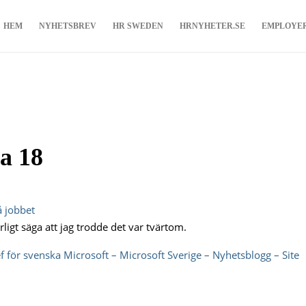
HEM
NYHETSBREV
HR SWEDEN
HRNYHETER.SE
EMPLOYE
ka 18
å jobbet
ligt säga att jag trodde det var tvärtom.
 för svenska Microsoft – Microsoft Sverige – Nyhetsblogg – Site