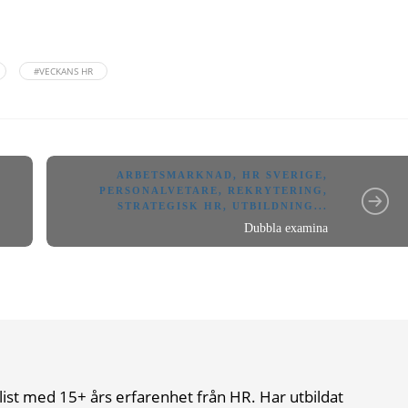
#VECKANS HR
ARBETSMARKNAD
,
HR SVERIGE
,
PERSONALVETARE
,
REKRYTERING
,
STRATEGISK HR
,
UTBILDNING
...
Dubbla examina
list med 15+ års erfarenhet från HR. Har utbildat