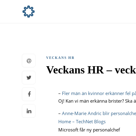
VECKANS HR
Veckans HR – vec
–
Fler män än kvinnor erkänner fel p
Oj! Kan vi män erkänna brister? Ska är
–
Anne-Marie Andric blir personalchef
Home – TechNet Blogs
Microsoft får ny personalchef