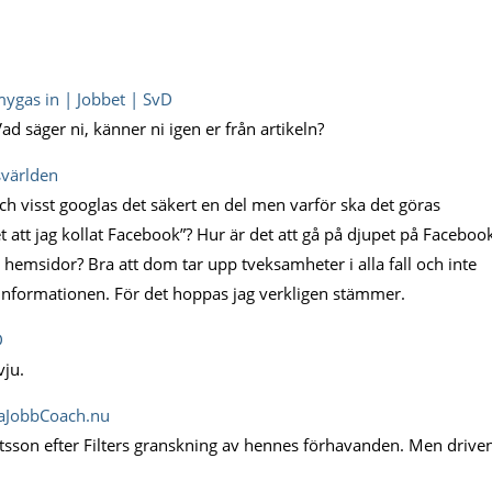
mygas in | Jobbet | SvD
d säger ni, känner ni igen er från artikeln?
svärlden
h visst googlas det säkert en del men varför ska det göras
t att jag kollat Facebook”? Hur är det att gå på djupet på Faceboo
 hemsidor? Bra att dom tar upp tveksamheter i alla fall och inte
v informationen. För det hoppas jag verkligen stämmer.
D
vju.
ffaJobbCoach.nu
echtsson efter Filters granskning av hennes förhavanden. Men drive